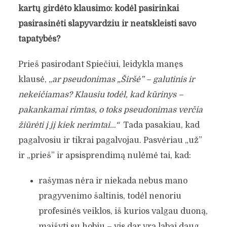
kartų girdėto klausimo: kodėl pasirinkai
pasirašinėti slapyvardžiu ir neatskleisti savo
tapatybės?
Prieš pasirodant Spiečiui, leidykla manęs
klausė, „
ar pseudonimas „Širšė” – galutinis ir
nekeičiamas? Klausiu todėl, kad kūrinys –
pakankamai rimtas, o toks pseudonimas verčia
žiūrėti į jį kiek nerimtai…“
Tada pasakiau, kad
pagalvosiu ir tikrai pagalvojau. Pasvėriau „už”
ir „prieš” ir apsisprendimą nulėmė tai, kad:
rašymas nėra ir niekada nebus mano
pragyvenimo šaltinis, todėl nenoriu
profesinės veiklos, iš kurios valgau duoną,
maišyti su hobiu – vis dar yra labai daug