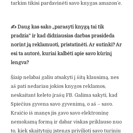
tarkim tikisi pardavinėti savo knygas amazon’e.
✍️
Daug kas sako „parašyti knygą tai tik
pradžia“ ir kad didžiausias darbas prasideda
norint ją reklamuoti, pristatinėti. Ar sutinki? Ar
esi ta autorė, kuriai kalbėti apie savo kūrinį
lengva?
Šiaip nelabai galiu atsakyti į šitą klausimą, nes
aš pati nedariau jokios knygos reklamos,
neskaitant keleto įrašų FB. Galima sakyti, kad
Spiečius gyvena savo gyvenimą, o aš – savo.
Kraičio iš manęs jis gavo savo elektroninę
nemokamą formą ir dabar viskas priklauso nuo
to, kiek skaitytojų įstengs privilioti savo turiniu