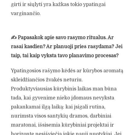
girti ir siųlyti yra kažkas tokio ypatingai
varginančio.
✍️
Papasakok apie savo rašymo ritualus. Ar
rašai kasdien? Ar planuoji prieš rašydama? Jei
taip, tai kaip vyksta tavo planavimo procesas?
Ypatingosios rašymo kėdės ar kūrybos aromatą
skleidžiančios žvakės neturiu.
Produktyviausias kūrybinis laikas man būna
tada, kai gyvenime nieko įdomaus nevyksta
pakankamai ilgą laiką: kai įsigali rutina,
nurimsta visos santykių dramos, darbiniai
maratonai, išsisemia kūrybiniai projektai ir
horizonte nesišviečia jokie nauji nuotykiai. Jei