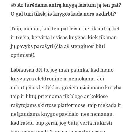
✍️
Ar turėdama antrą knygą leistum ją ten pat?
O gal turi tikslą iš knygos kada nors uždirbti?
Taip, manau, kad ten pat leisiu ne tik antrą, bet
ir trečią, ketvirtą ir visas knygas, kiek tik man
jų pavyks parašyti (čia aš stengiuosi būti
optimistė).
Labiausiai dėl to, jog man patinka, kad mano
knyga yra elektroninė ir nemokama. Jei
nebūtų šios leidyklos, greičiausiai mano kūryba
taip ir liktų prieinama tik bloge ar kokiose
rašytojams skirtose platformose, taip niekada ir
neįgaudama knygos pavidalo, nes nemanau,
kad rašau taip gerai, jog būtų verta nukirsti
bent vieną medį. Taip pat nevertinu savo