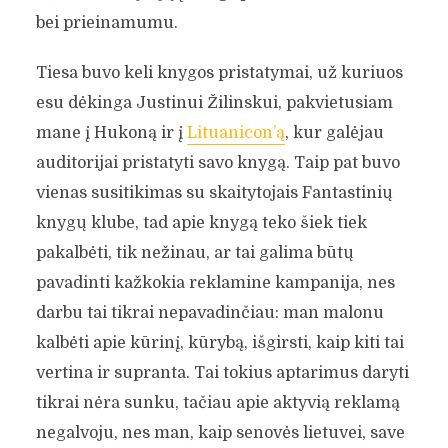
bei prieinamumu.
Tiesa buvo keli knygos pristatymai, už kuriuos
esu dėkinga Justinui Žilinskui, pakvietusiam
mane į Hukoną ir į
Lituanicon’ą
, kur galėjau
auditorijai pristatyti savo knygą. Taip pat buvo
vienas susitikimas su skaitytojais Fantastinių
knygų klube, tad apie knygą teko šiek tiek
pakalbėti, tik nežinau, ar tai galima būtų
pavadinti kažkokia reklamine kampanija, nes
darbu tai tikrai nepavadinčiau: man malonu
kalbėti apie kūrinį, kūrybą, išgirsti, kaip kiti tai
vertina ir supranta. Tai tokius aptarimus daryti
tikrai nėra sunku, tačiau apie aktyvią reklamą
negalvoju, nes man, kaip senovės lietuvei, save