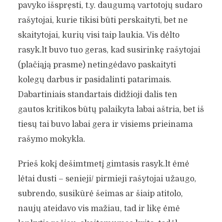
pavyko išspręsti, t.y. daugumą vartotojų sudaro
rašytojai, kurie tikisi būti perskaityti, bet ne
skaitytojai, kurių visi taip laukia. Vis dėlto
rasyk.lt buvo tuo geras, kad susirinkę rašytojai
(plačiąją prasme) netingėdavo paskaityti
kolegų darbus ir pasidalinti patarimais.
Dabartiniais standartais didžioji dalis ten
gautos kritikos būtų palaikyta labai aštria, bet iš
tiesų tai buvo labai gera ir visiems prieinama
rašymo mokykla.
Prieš kokį dešimtmetį gimtasis rasyk.lt ėmė
lėtai dusti – senieji/ pirmieji rašytojai užaugo,
subrendo, susikūrė šeimas ar šiaip atitolo,
naujų ateidavo vis mažiau, tad ir likę ėmė