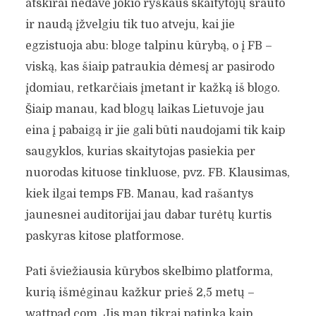
atskirai nedavė jokio ryškaus skaitytojų srauto
ir naudą įžvelgiu tik tuo atveju, kai jie
egzistuoja abu: bloge talpinu kūrybą, o į FB –
viską, kas šiaip patraukia dėmesį ar pasirodo
įdomiau, retkarčiais įmetant ir kažką iš blogo.
Šiaip manau, kad blogų laikas Lietuvoje jau
eina į pabaigą ir jie gali būti naudojami tik kaip
saugyklos, kurias skaitytojas pasiekia per
nuorodas kituose tinkluose, pvz. FB. Klausimas,
kiek ilgai temps FB. Manau, kad rašantys
jaunesnei auditorijai jau dabar turėtų kurtis
paskyras kitose platformose.
Pati šviežiausia kūrybos skelbimo platforma,
kurią išmėginau kažkur prieš 2,5 metų –
wattpad.com. Jis man tikrai patinka kaip