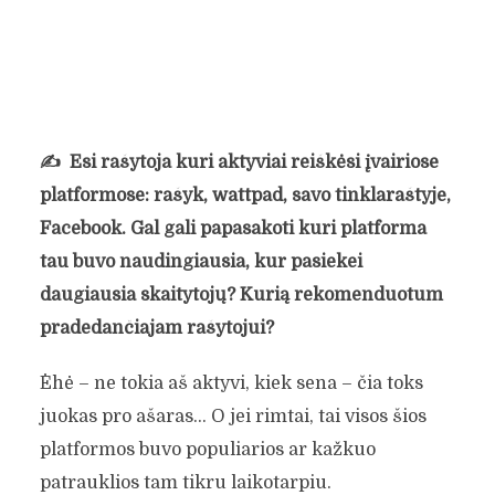
✍️
Esi rašytoja kuri aktyviai reiškėsi įvairiose
platformose: rašyk, wattpad, savo tinklaraštyje,
Facebook. Gal gali papasakoti kuri platforma
tau buvo naudingiausia, kur pasiekei
daugiausia skaitytojų? Kurią rekomenduotum
pradedančiajam rašytojui?
Ėhė – ne tokia aš aktyvi, kiek sena – čia toks
juokas pro ašaras… O jei rimtai, tai visos šios
platformos buvo populiarios ar kažkuo
patrauklios tam tikru laikotarpiu.