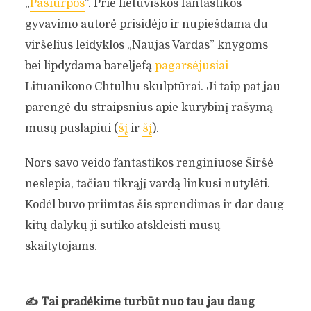
„
Pašiurpos
”. Prie lietuviškos fantastikos
gyvavimo autorė prisidėjo ir nupiešdama du
viršelius leidyklos „Naujas Vardas” knygoms
bei lipdydama bareljefą
pagarsėjusiai
Lituanikono Chtulhu skulptūrai. Ji taip pat jau
parengė du straipsnius apie kūrybinį rašymą
mūsų puslapiui (
šį
ir
šį
).
Nors savo veido fantastikos renginiuose Širšė
neslepia, tačiau tikrąjį vardą linkusi nutylėti.
Kodėl buvo priimtas šis sprendimas ir dar daug
kitų dalykų ji sutiko atskleisti mūsų
skaitytojams.
✍️
Tai pradėkime turbūt nuo tau jau daug