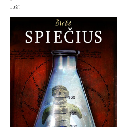
„už“.