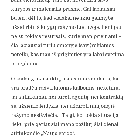
kūrybos ir materialia prasme. Gal labiausiai
būtent dėl to, kad visiškai netikiu galimybe
užsidirbti iš knygų rašymo Lietuvoje. Bent jau
ne su tokiais resursais, kurie man prieinami –
čia labiausiai turiu omenyje (savi)reklamos
poreikį, kas man iš prigimties yra labai svetima
ir neįdomu.
O kadangi išplaukti į platesnius vandenis, tai
yra pradėti rašyti kitomis kalbomis, neketinu,
tai atitinkamai, nei turėti agentą, nei kontraktą
su užsienio leidykla, nei uždirbti milijoną iš
rašymo nesišviečia… Taigi, kol tokia situacija,
lieku prie geriausiai mano požiūrį šiai dienai
atitinkančio „Naujo vardo“.