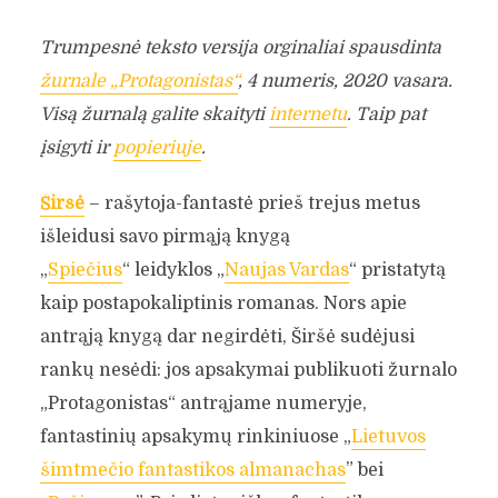
Trumpesnė teksto versija orginaliai spausdinta
žurnale „Protagonistas“
, 4 numeris, 2020 vasara.
Visą žurnalą galite skaityti
internetu
. Taip pat
įsigyti ir
popieriuje
.
Širšė
– rašytoja-fantastė prieš trejus metus
išleidusi savo pirmąją knygą
„
Spiečius
“ leidyklos „
Naujas Vardas
“ pristatytą
kaip postapokaliptinis romanas. Nors apie
antrąją knygą dar negirdėti, Širšė sudėjusi
rankų nesėdi: jos apsakymai publikuoti žurnalo
„Protagonistas“ antrąjame numeryje,
fantastinių apsakymų rinkiniuose „
Lietuvos
šimtmečio fantastikos almanachas
” bei