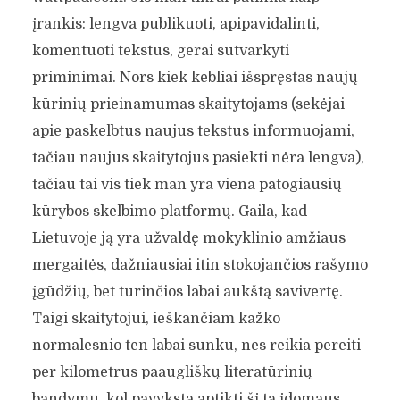
įrankis: lengva publikuoti, apipavidalinti,
komentuoti tekstus, gerai sutvarkyti
priminimai. Nors kiek kebliai išspręstas naujų
kūrinių prieinamumas skaitytojams (sekėjai
apie paskelbtus naujus tekstus informuojami,
tačiau naujus skaitytojus pasiekti nėra lengva),
tačiau tai vis tiek man yra viena patogiausių
kūrybos skelbimo platformų. Gaila, kad
Lietuvoje ją yra užvaldę mokyklinio amžiaus
mergaitės, dažniausiai itin stokojančios rašymo
įgūdžių, bet turinčios labai aukštą savivertę.
Taigi skaitytojui, ieškančiam kažko
normalesnio ten labai sunku, nes reikia pereiti
per kilometrus paaugliškų literatūrinių
bandymų, kol pavyksta aptikti šį tą įdomaus.