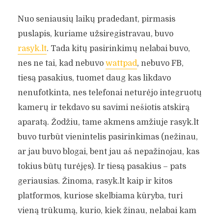
Nuo seniausių laikų pradedant, pirmasis
puslapis, kuriame užsiregistravau, buvo
rasyk.lt
. Tada kitų pasirinkimų nelabai buvo,
nes ne tai, kad nebuvo
wattpad
, nebuvo FB,
tiesą pasakius, tuomet daug kas likdavo
nenufotkinta, nes telefonai neturėjo integruotų
kamerų ir tekdavo su savimi nešiotis atskirą
aparatą. Žodžiu, tame akmens amžiuje rasyk.lt
buvo turbūt vienintelis pasirinkimas (nežinau,
ar jau buvo blogai, bent jau aš nepažinojau, kas
tokius būtų turėjęs). Ir tiesą pasakius – pats
geriausias. Žinoma, rasyk.lt kaip ir kitos
platformos, kuriose skelbiama kūryba, turi
vieną trūkumą, kurio, kiek žinau, nelabai kam