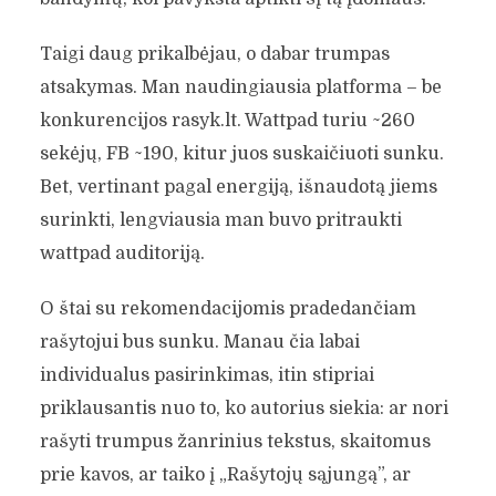
Taigi daug prikalbėjau, o dabar trumpas
atsakymas. Man naudingiausia platforma – be
konkurencijos rasyk.lt. Wattpad turiu ~260
sekėjų, FB ~190, kitur juos suskaičiuoti sunku.
Bet, vertinant pagal energiją, išnaudotą jiems
surinkti, lengviausia man buvo pritraukti
wattpad auditoriją.
O štai su rekomendacijomis pradedančiam
rašytojui bus sunku. Manau čia labai
individualus pasirinkimas, itin stipriai
priklausantis nuo to, ko autorius siekia: ar nori
rašyti trumpus žanrinius tekstus, skaitomus
prie kavos, ar taiko į „Rašytojų sąjungą”, ar