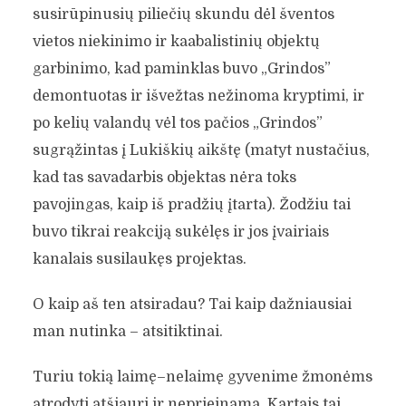
susirūpinusių piliečių skundu dėl šventos
vietos niekinimo ir kaabalistinių objektų
garbinimo, kad paminklas buvo „Grindos”
demontuotas ir išvežtas nežinoma kryptimi, ir
po kelių valandų vėl tos pačios „Grindos”
sugrąžintas į Lukiškių aikštę (matyt nustačius,
kad tas savadarbis objektas nėra toks
pavojingas, kaip iš pradžių įtarta). Žodžiu tai
buvo tikrai reakciją sukėlęs ir jos įvairiais
kanalais susilaukęs projektas.
O kaip aš ten atsiradau? Tai kaip dažniausiai
man nutinka – atsitiktinai.
Turiu tokią laimę–nelaimę gyvenime žmonėms
atrodyti atšiauri ir neprieinama. Kartais tai