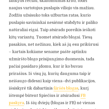
lankytis rečiau, skaitomumas krito, todėl
naujus vartotojus puslapis viliojo vis mažiau.
Žodžiu užsisuko toks užburtas ratas, kurio
puslapio savininkai nesiėmė stabdytu ir paliko
natūraliai eigai. Taip atsirado poreikis ieškoti
kitų variantų. Tuomet atsirado blogai. Tiesą
pasakius, net nežinau, kiek aš jų esu prikūrusi
– kartais kokiame sename pašte aptinku
užmiršto blogo prisijungimo duomenis, tada
pačiai pasidaro įdomu, kur ir ko buvau
prirašius. Iš visų jų, kurių dauguma taip ir
neišaugo didesni kaip viena–dvi publikacijos,
išsiskyrė tik dabartinis
Širšės blogas
, kurį
ištempė būtent Spiečius ir atsiradusi
FB
paskyra
. Iš šių dviejų (blogas ir FB) nė vienas