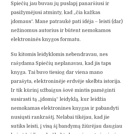
Spiečių jau buvau jų puslapį panaršiusi ir
pasižymėjusi atminty, kad „čia kažkas
įdomaus“. Mane patraukė pati idėja – leisti (dar)
nežinomus autorius ir būtent nemokamos
elektroninės knygos formatu.
Su kitomis leidyklomis nebendravau, nes
rašydama Spiečių neplanavau, kad jis taps
knyga. Tai buvo tiesiog dar viena mano
parašyta, elektroninėje erdvėje skelbta istorija.
Ir tik kūrinį užbaigus šovė mintis pamėginti
susirasti tą „įdomią“ leidyklą, kur leidžia
nemokamas elektronines knygas ir pabandyti
nusiųsti rankraštį. Nelabai tikėjau, kad jie
sutiks leisti, į visą šį bandymą žiūrėjau daugiau