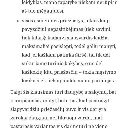
leidyklas, mano tapatybė niekam nerūpi ir
aš tuo mėgaujuosi.
visos asmeninės priežastys, tokios kaip
pavyzdžiui nepasitikėjimas (tiek savimi,
tiek kitais): kadangi slapyvardis leidžia
maksimaliai pasislėpti, todėl galiu manyti,
kad jei kažkam patinka Širšė, tai tik dėl
sukuriamo turinio kokybės, o ne dėl
kažkokių kitų priežasčių – tokia mąstymo
logika šiek tiek apmaldo mano paranojas.
Taigi šis klausimas turi daugybę atsakymų, bet
trumpiausias, matyt, būtų tas, kad pasirašyti
slapyvardžiu priežasčių buvo ir vis dar yra
gerokai daugiau, nei tikruoju vardu, mat
pastarasis variantas vis dar neturi nė vieno