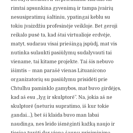
rimtai apsunkina gyvenimą ir tampa įvairių
nesusipratimų šaltiniu, ypatingai keblu su
tokiu įvaizdžiu profesinėje veikloje. Bet geroji
reikalo pusė ta, kad štai virtualioje erdvėje,
matyt, sudarau visai priešingą įspūdį, mat vis
nutinka sulaukti pasiūlymų sudalyvauti tai
viename, tai kitame projekte. Tai šis nebuvo
išimtis – man parašė vienas Lituanicono
organizatorių su pasiūlymu prisidėti prie
Chtulhu paminklo gamybos, mat buvo girdėjęs,
kad aš esu „lyg ir skulptorė”. Na, jokia aš ne
skulptorė (neturiu supratimo, iš kur tokie
gandai…), bet ši klaida buvo man labai
naudinga, nes leido išmėginti kažką naujo ir
tiesiog turėti dar vieną šaunų prisiminimą.