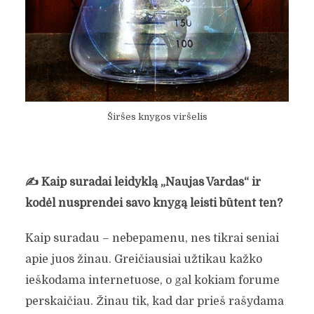
Širšes knygos viršelis
✍️
Kaip suradai leidyklą „Naujas Vardas“ ir
kodėl nusprendei savo knygą leisti būtent ten?
Kaip suradau – nebepamenu, nes tikrai seniai
apie juos žinau. Greičiausiai užtikau kažko
ieškodama internetuose, o gal kokiam forume
perskaičiau. Žinau tik, kad dar prieš rašydama