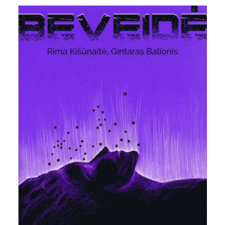
NEMOKAMA“
Greta Musteikienė
Rašytojai
20 min. skaitymo