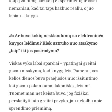
kaip į žaidimą, kažkokį eksperimentą ir visai
nemaniau, kad tai taps kažkuo realiu, o juo
labiau – knyga.
✍️
Ar buvo kokių nesklandumų su elektroninės
knygos leidimu? Kiek užtruko nuo atsakymo
„taip“ iki jos pasirodymo?
Viskas vyko labai sparčiai – ypatingai greitai
gavau atsakymą, kad knygą leis. Pamenu, vos
kelios dienos buvo praėjusios nuo išsiuntimo,
kai gavau pakankamai lakonišką „leisim”.
Tuomet man net keista buvo, jog fiziškai
perskaityti taip greitai pavyko, jau nekalbu apie
sprendimo priėmimą.