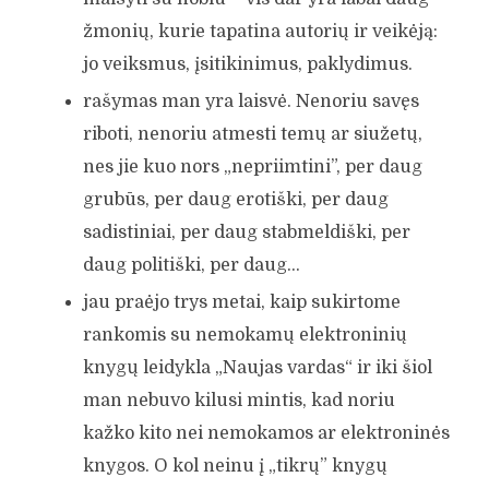
žmonių, kurie tapatina autorių ir veikėją:
jo veiksmus, įsitikinimus, paklydimus.
rašymas man yra laisvė. Nenoriu savęs
riboti, nenoriu atmesti temų ar siužetų,
nes jie kuo nors „nepriimtini”, per daug
grubūs, per daug erotiški, per daug
sadistiniai, per daug stabmeldiški, per
daug politiški, per daug…
jau praėjo trys metai, kaip sukirtome
rankomis su nemokamų elektroninių
knygų leidykla „Naujas vardas“ ir iki šiol
man nebuvo kilusi mintis, kad noriu
kažko kito nei nemokamos ar elektroninės
knygos. O kol neinu į „tikrų” knygų