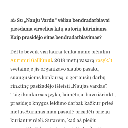
✍️
Su „Nauju Vardu“ vėliau bendradarbiavai
piešdama viršelius kitų autorių kūriniams.
Kaip prasidėjo šitas bendradarbiavimas?
Dėl to beveik visi laurai tenka mano bičiuliui
Aurimui Gailiūnui
. 2018 metų vasarą
rasyk.lt
svetainėje jis organizavo siaubo pasakų
suaugusiems konkursą, o geriausių darbų
rinktinę pasižadėjo išleisti „Naujas vardas”.
Taigi konkursas įvyko, laimėtojai buvo išrinkti,
prasidėjo knygos leidimo darbai: kažkur prieš
metus Aurimas man pasiūlė prisidėti prie jų
kuriant viršelį. Sutarėm, kad aš piešiu