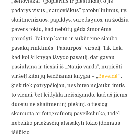
„senoviškai” (popierius ir pieštukas), o jis
padarys visus „naujoviškus” patobulinimus, t.y.
skaitmenizuos, papildys, suredaguos, na žodžiu
pavers tokiu, kad nebūtų gėda žmonėms
parodyti. Tai taip kartu ir sukūrėme siaubo
pasakų rinktinės „Pašiurpos” viršelį. Tik tiek,
kad kol ši knyga išvydo pasaulį, dar gavau
pasiūlymą ir tiesiai iš „Naujo vardo”, nupiešti
viršelį kitai jų leidžiamai knygai – „
Beveidė
” .
Šiek tiek patrypčiojau, nes buvo nejauku imtis
to vienai, bet leidykla neišsigando, kad aš jiems
duosiu ne skaitmeninį piešinį, o tiesiog
skanuotą ar fotografuotą paveiksliuką, todėl
ŠIRŠĖ: „MAN PATINKA,
nebeliko priežasčių atsisakyti tokio įdomaus
KAD MANO KNYGA YRA
iššūkio.
ELEKTRONINĖ IR