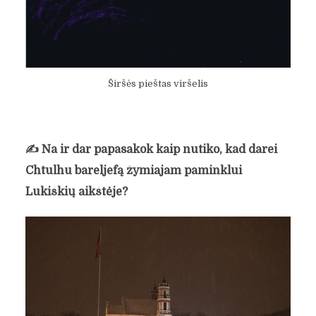
Širšės pieštas viršelis
✍️
Na ir dar papasakok kaip nutiko, kad darei
Chtulhu bareljefą žymiajam paminklui
Lukiškių aikštėje?