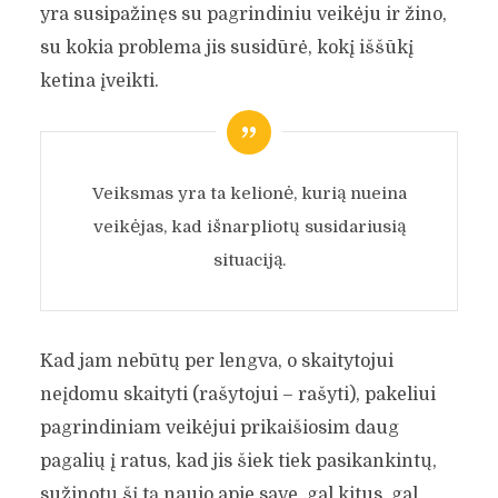
yra susipažinęs su pagrindiniu veikėju ir žino,
su kokia problema jis susidūrė, kokį iššūkį
ketina įveikti.
Veiksmas yra ta kelionė, kurią nueina
veikėjas, kad išnarpliotų susidariusią
situaciją.
Kad jam nebūtų per lengva, o skaitytojui
neįdomu skaityti (rašytojui – rašyti), pakeliui
pagrindiniam veikėjui prikaišiosim daug
pagalių į ratus, kad jis šiek tiek pasikankintų,
sužinotų šį tą naujo apie save, gal kitus, gal