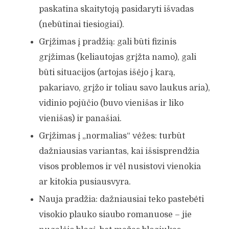
paskatina skaitytoją pasidaryti išvadas
(nebūtinai tiesiogiai).
Grįžimas į pradžią: gali būti fizinis
grįžimas (keliautojas grįžta namo), gali
būti situacijos (artojas išėjo į karą,
pakariavo, grįžo ir toliau savo laukus aria),
vidinio pojūčio (buvo vienišas ir liko
vienišas) ir panašiai.
Grįžimas į „normalias“ vėžes: turbūt
dažniausias variantas, kai išsisprendžia
visos problemos ir vėl nusistovi vienokia
ar kitokia pusiausvyra.
Nauja pradžia: dažniausiai teko pastebėti
visokio plauko siaubo romanuose – jie