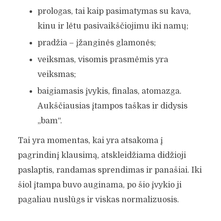
prologas, tai kaip pasimatymas su kava,
kinu ir lėtu pasivaikščiojimu iki namų;
pradžia – įžanginės glamonės;
veiksmas, visomis prasmėmis yra
veiksmas;
baigiamasis įvykis, finalas, atomazga.
Aukščiausias įtampos taškas ir didysis
„bam“.
Tai yra momentas, kai yra atsakoma į
pagrindinį klausimą, atskleidžiama didžioji
paslaptis, randamas sprendimas ir panašiai. Iki
šiol įtampa buvo auginama, po šio įvykio ji
pagaliau nuslūgs ir viskas normalizuosis.