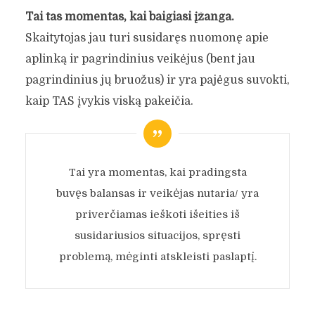
Tai tas momentas, kai baigiasi įžanga.
Skaitytojas jau turi susidaręs nuomonę apie
aplinką ir pagrindinius veikėjus (bent jau
pagrindinius jų bruožus) ir yra pajėgus suvokti,
kaip TAS įvykis viską pakeičia.
Tai yra momentas, kai pradingsta
buvęs balansas ir veikėjas nutaria/ yra
priverčiamas ieškoti išeities iš
susidariusios situacijos, spręsti
problemą, mėginti atskleisti paslaptį.