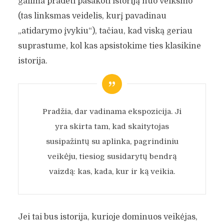
galima pradėti pasakoti istoriją nuo veiksmo
(tas linksmas veidelis, kurį pavadinau
„atidarymo įvykiu“), tačiau, kad viską geriau
suprastume, kol kas apsistokime ties klasikine
istorija.
Pradžia, dar vadinama ekspozicija. Ji
yra skirta tam, kad skaitytojas
susipažintų su aplinka, pagrindiniu
veikėju, tiesiog susidarytų bendrą
vaizdą: kas, kada, kur ir ką veikia.
Jei tai bus istorija, kurioje dominuos veikėjas,