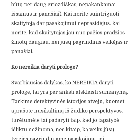
būtų per daug griozdiškas, nepakankamai
išsamus ir panašiai). Kai norite suintriguoti
skaitytoją dar pasakojimui neprasidėjus, kai
norite, kad skaitytojas jau nuo pačios pradžios
žinotų daugiau, nei jūsų pagrindinis veikėjas ir
panašiai.
Ko nereikia daryti prologe?
Svarbiausias dalykas, ko NEREIKIA daryti
prologe, tai yra per anksti atskleisti sumanymą.
Tarkime detektyvinės istorijos atveju, kuomet
aprašote nusikaltimą iš žudiko perspektyvos,
turėtumėte tai padaryti taip, kad jo tapatybė
išliktų nežinoma, nes kitaip, ką veiks jūsų
tyrėjas pagrindiniame pasakojime, jei