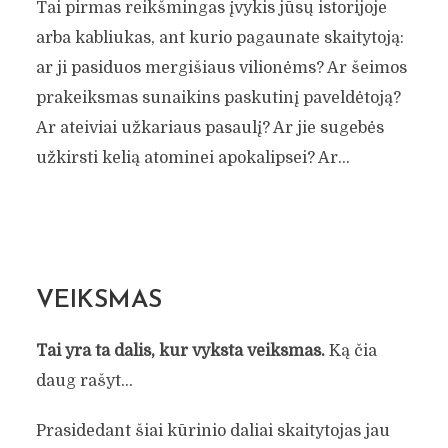
Tai pirmas reikšmingas įvykis jūsų istorijoje
arba kabliukas, ant kurio pagaunate skaitytoją:
ar ji pasiduos mergišiaus vilionėms? Ar šeimos
prakeiksmas sunaikins paskutinį paveldėtoją?
Ar ateiviai užkariaus pasaulį? Ar jie sugebės
užkirsti kelią atominei apokalipsei? Ar…
VEIKSMAS
Tai yra ta dalis, kur vyksta veiksmas.
Ką čia
daug rašyt…
Prasidedant šiai kūrinio daliai skaitytojas jau