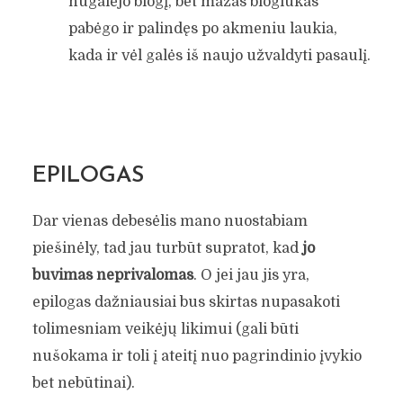
nugalėjo blogį, bet mažas blogiukas
pabėgo ir palindęs po akmeniu laukia,
kada ir vėl galės iš naujo užvaldyti pasaulį.
EPILOGAS
Dar vienas debesėlis mano nuostabiam
piešinėly, tad jau turbūt supratot, kad
jo
buvimas neprivalomas
. O jei jau jis yra,
epilogas dažniausiai bus skirtas nupasakoti
tolimesniam veikėjų likimui (gali būti
nušokama ir toli į ateitį nuo pagrindinio įvykio
bet nebūtinai).