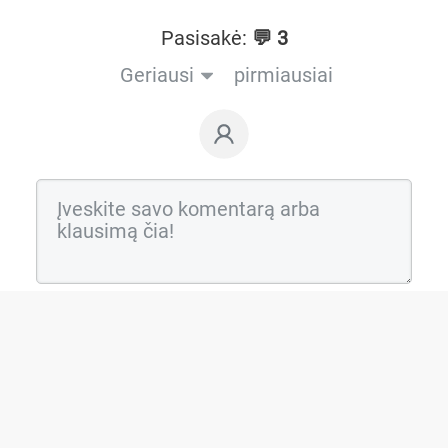
Pasisakė:
💬 3
Geriausi
pirmiausiai
Praneškite kai kas atsakys į mano komentarą