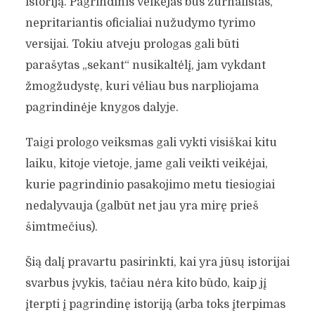
istoriją. Pagrindinis veikėjas bus žurnalistas,
nepritariantis oficialiai nužudymo tyrimo
versijai. Tokiu atveju prologas gali būti
parašytas „sekant“ nusikaltėlį, jam vykdant
žmogžudystę, kuri vėliau bus narpliojama
pagrindinėje knygos dalyje.
Taigi prologo veiksmas gali vykti visiškai kitu
laiku, kitoje vietoje, jame gali veikti veikėjai,
kurie pagrindinio pasakojimo metu tiesiogiai
nedalyvauja (galbūt net jau yra mirę prieš
šimtmečius).
Šią dalį pravartu pasirinkti, kai yra jūsų istorijai
svarbus įvykis, tačiau nėra kito būdo, kaip jį
įterpti į pagrindinę istoriją (arba toks įterpimas