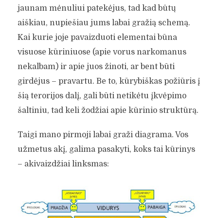
jaunam mėnuliui patekėjus, tad kad būtų
aiškiau, nupiešiau jums labai gražią schemą.
Kai kurie joje pavaizduoti elementai būna
visuose kūriniuose (apie vorus narkomanus
nekalbam) ir apie juos žinoti, ar bent būti
girdėjus – pravartu. Be to, kūrybiškas požiūris į
šią terorijos dalį, gali būti netikėtu įkvėpimo
šaltiniu, tad keli žodžiai apie kūrinio struktūrą.
Taigi mano pirmoji labai graži diagrama. Vos
užmetus akį, galima pasakyti, koks tai kūrinys
– akivaizdžiai linksmas: