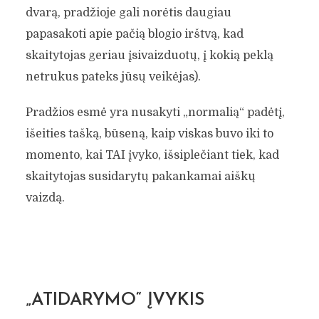
dvarą, pradžioje gali norėtis daugiau
papasakoti apie pačią blogio irštvą, kad
7 SVARBIOS KŪRINIO
skaitytojas geriau įsivaizduotų, į kokią peklą
DALYS IŠ KURIŲ
netrukus pateks jūsų veikėjas).
SUDARYTOS GERIAUSIOS
Pradžios esmė yra nusakyti „normalią“ padėtį,
ISTORIJOS
išeities tašką, būseną, kaip viskas buvo iki to
momento, kai TAI įvyko, išsiplečiant tiek, kad
Širšė
Rašymo priemonės
7 min. skaitymo
skaitytojas susidarytų pakankamai aiškų
vaizdą.
„ATIDARYMO“ ĮVYKIS