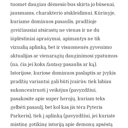
tuomet daugiau dėmesio bus skirta jo būsenai,
jausmams, charakterio atskleidimui. Kūrinyje,
kuriame dominuos pasaulis, pradžioje
greičiausiai atsirastų ne vienas ir ne du
išplėstiniai aprašymai, apimantys ne tik
vizualią aplinką, bet ir visuomenės gyvenimo
aktualijas ar vienaragių dauginimosi ypatumus
(na, čia jei koks
fantasy
pasaulis ar ką).
Istorijose, kuriose dominuos paslaptis ar įvykis
pradžių variantai gali būti įvairūs: tiek labiau
sukoncentruoti į veikėjus (pavyzdžiui,
pasakosite apie super herojų, kuriam teks
gelbėti pasaulį, bet kol kas jis tėra Pyteris
Parkeris), tiek į aplinką (pavyzdžiui, jei kuriate
mistinę gotikinę istoriją apie demonų apsėstą