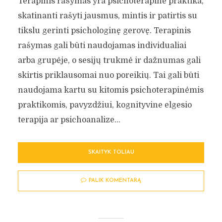
Terapinis rašymas yra psichoterapinė praktika,
skatinanti rašyti jausmus, mintis ir patirtis su
tikslu gerinti psichologinę gerovę. Terapinis
rašymas gali būti naudojamas individualiai
arba grupėje, o sesijų trukmė ir dažnumas gali
skirtis priklausomai nuo poreikių. Tai gali būti
naudojama kartu su kitomis psichoterapinėmis
praktikomis, pavyzdžiui, kognityvine elgesio
terapija ar psichoanalize...
SKAITYK TOLIAU
PALIK KOMENTARĄ