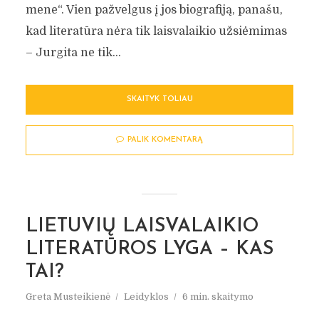
mene“. Vien pažvelgus į jos biografiją, panašu,
kad literatūra nėra tik laisvalaikio užsiėmimas
– Jurgita ne tik...
SKAITYK TOLIAU
PALIK KOMENTARĄ
LIETUVIŲ LAISVALAIKIO
LITERATŪROS LYGA – KAS
TAI?
Greta Musteikienė
Leidyklos
6 min. skaitymo