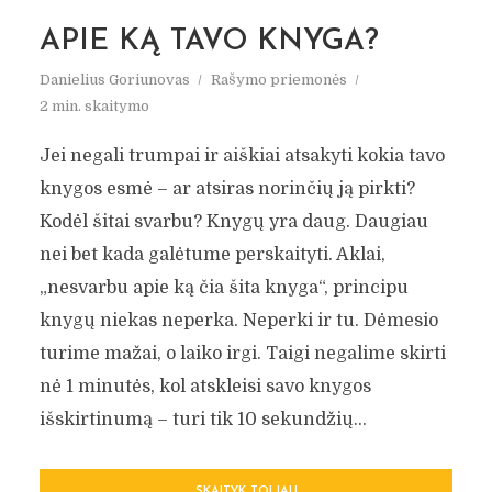
APIE KĄ TAVO KNYGA?
Danielius Goriunovas
Rašymo priemonės
2 min. skaitymo
Jei negali trumpai ir aiškiai atsakyti kokia tavo
knygos esmė – ar atsiras norinčių ją pirkti?
Kodėl šitai svarbu? Knygų yra daug. Daugiau
nei bet kada galėtume perskaityti. Aklai,
„nesvarbu apie ką čia šita knyga“, principu
knygų niekas neperka. Neperki ir tu. Dėmesio
turime mažai, o laiko irgi. Taigi negalime skirti
nė 1 minutės, kol atskleisi savo knygos
išskirtinumą – turi tik 10 sekundžių...
SKAITYK TOLIAU