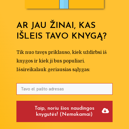
AR JAU ŽINAI, KAS
IŠLEIS TAVO KNYGĄ?
Tik nuo tavęs priklauso, kiek uždirbsi iš
knygos ir kiek ji bus populiari.
Išsireikalauk geriausias sąlygas:
Taip, noriu šios naudingos
knygutės! (Nemokamai)