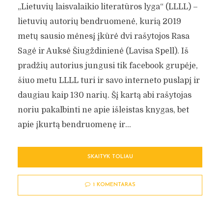
„Lietuvių laisvalaikio literatūros lyga“ (LLLL) –
lietuvių autorių bendruomenė, kurią 2019
metų sausio mėnesį įkūrė dvi rašytojos Rasa
Sagė ir Auksė Šiugždinienė (Lavisa Spell). Iš
pradžių autorius jungusi tik facebook grupėje,
šiuo metu LLLL turi ir savo interneto puslapį ir
daugiau kaip 130 narių. Šį kartą abi rašytojas
noriu pakalbinti ne apie išleistas knygas, bet
apie įkurtą bendruomenę ir...
SKAITYK TOLIAU
1 KOMENTARAS