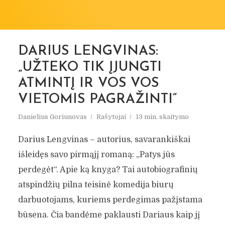
DARIUS LENGVINAS:
„UŽTEKO TIK ĮJUNGTI
ATMINTĮ IR VOS VOS
VIETOMIS PAGRAŽINTI“
Danielius Goriunovas
Rašytojai
13 min. skaitymo
Darius Lengvinas – autorius, savarankiškai
išleidęs savo pirmąjį romaną: „Patys jūs
perdegėt“. Apie ką knyga? Tai autobiografinių
atspindžių pilna teisinė komedija biurų
darbuotojams, kuriems perdegimas pažįstama
būsena. Čia bandėme paklausti Dariaus kaip jį