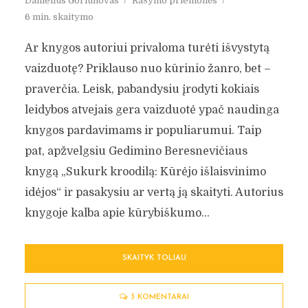
Danielius Goriunovas
Rašymo priemonės
6 min. skaitymo
Ar knygos autoriui privaloma turėti išvystytą
vaizduotę? Priklauso nuo kūrinio žanro, bet –
praverčia. Leisk, pabandysiu įrodyti kokiais
leidybos atvejais gera vaizduotė ypač naudinga
knygos pardavimams ir populiarumui. Taip
pat, apžvelgsiu Gedimino Beresnevičiaus
knygą „Sukurk kroodilą: Kūrėjo išlaisvinimo
idėjos“ ir pasakysiu ar vertą ją skaityti. Autorius
knygoje kalba apie kūrybiškumo...
SKAITYK TOLIAU
3 KOMENTARAI