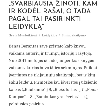
„SVARBIAUSIA ŽINOTI, KAM
IR KODĖL RAŠAI, O TADA
PAGAL TAI PASIRINKTI
LEIDYKLĄ“
Greta Musteikienė
Leidyklos
8 min. skaitymo
Benas Bėrantas save pristato kaip knygų
vaikams autorių ir trumpų istorijų rašytoją.
Nuo 2017 metų jis išleido jau penkias knygas
vaikams, kurios buvo išties sėkmingos. Puikiai
įvertintos ne tik jaunųjų skaitytojų, bet ir kitų
šalių leidėjų. Pirmosios jau išverstos į užsienio
kalbas („Baubaimė“ į 9, „Riešutortas“ į 7, „Ponas
Kampas“ – 3, „Bambukas yra lėėėtas“ – 4),
pelniusios įvairius...