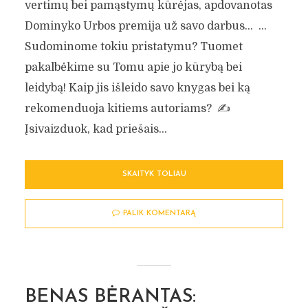
vertimų bei pamąstymų kūrėjas, apdovanotas
Dominyko Urbos premija už savo darbus… …
Sudominome tokiu pristatymu? Tuomet
pakalbėkime su Tomu apie jo kūrybą bei
leidybą! Kaip jis išleido savo knygas bei ką
rekomenduoja kitiems autoriams? ✍️
Įsivaizduok, kad priešais...
SKAITYK TOLIAU
PALIK KOMENTARĄ
BENAS BĖRANTAS: