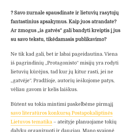
?
Savo žurnale spausdinate ir lietuvių rašytojų
fantastinius apsakymus. Kaip juos atrandate?
Ar žmogus „iš gatvės“ gali bandyti kreiptis į jus
su savo tekstu, tikėdamasis publikavimo?
Ne tik kad gali, bet ir labai pageidautina. Viena
iš pagrindinių „Protagonisto“ misijų yra rodyti
lietuvių kūrėjus, tad kur jų kitur rasti, jei ne
„gatvėje“. Pradžioje, autorių ieškojome patys,
vėliau gavom ir kelis laiškus.
Būtent su tokia mintimi paskelbėme pirmąjį
savo literatūros konkursą Postapokaliptinės
Lietuvos tematika
– ateityje planuojame tokių
dalykų organizuoti ir daugiau. Mano svajonė