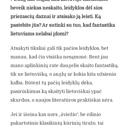
beveik niekas neskaito, leidyklos dėl šios
priežasčių dažnai ir atsisako ją leisti. Ką
pastebite jūs? Ar sutinki su tuo, kad fantastika
lietuviams nelabai įdomi?
Atsakyti tiksliai gali tik pačios leidyklos, bet
manau, kad čia visiška nesąmonė. Bent jau
mano aplinkinių rate daugelis skaito fantastiką,
tik ne lietuvišką, o anglų ar kokia kita užsienio
kalba. Būtent tų pačių leidyklų dėka,
pasirinkimas ką skaityti lietuviškai ypač
skurdus, o naujos literatūros praktiškai nėra.
Jei ir išeina kas nors „šviežio“, be eilinio
pakartotinio klasikinių kūrinių tiražo, tai