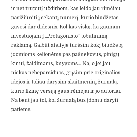
ir net truputį uždirbom, kas leido jau rimčiau
pasižiūrėti į sekantį numerį, kurio biudžetas
gavosi dar didesnis. Kol kas viską, ką gaunam
investuojam į „Protagonisto“ tobulinimą,
reklamą. Galbūt ateityje turėsim kokį biudžetą
įdomioms kelionėms pas pašnekovus, pinigų
kinui, žaidimams, knygoms… Na, o jei jau
niekas nebeparsiduos, grįšim prie originalios
idėjos ir toliau darysim skaitmeninį žurnalą,
kurio fizinę versiją gaus rėmėjai ir jo autoriai.
Na bent jau tol, kol žurnalą bus įdomu daryti
patiems.