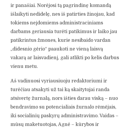
ir panašiai. Norėjosi tą pagrindinę komandą
išlaikyti nedidelę, nes iš patirties žinojau, kad
tokiems neįdomiems administraciniams
darbams geriausia turėti patikimus ir laiko jau
patikrintus žmones, kurie nesibaido vardan
„didesnio gėrio“ paaukoti ne vieną laisvą
vakarą ar laisvadienį, gali atlikti po kelis darbus
vienu metu.
Aš vadinuosi vyriausiuoju redaktoriumi ir
turėčiau atsakyti už tai ką skaitytojai randa
atsivertę žurnalą, nors išties darau viską – nuo
bendravimo su potencialiais žurnalo rėmėjais,
iki socialinių paskyrų administravimo. Vaidas –
mūsų maketuotojas, Agnė – kūrybos ir