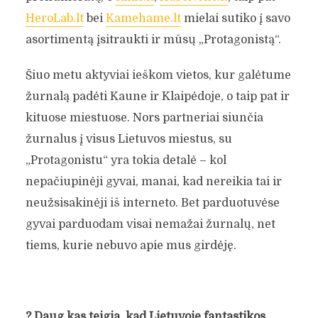
HeroLab.lt
bei
Kamehame.lt
mielai sutiko į savo
asortimentą įsitraukti ir mūsų „Protagonistą“.
Šiuo metu aktyviai ieškom vietos, kur galėtume
žurnalą padėti Kaune ir Klaipėdoje, o taip pat ir
kituose miestuose. Nors partneriai siunčia
žurnalus į visus Lietuvos miestus, su
„Protagonistu“ yra tokia detalė – kol
nepačiupinėji gyvai, manai, kad nereikia tai ir
neužsisakinėji iš interneto. Bet parduotuvėse
gyvai parduodam visai nemažai žurnalų, net
tiems, kurie nebuvo apie mus girdėję.
?
Daug kas teigia, kad Lietuvoje fantastikos