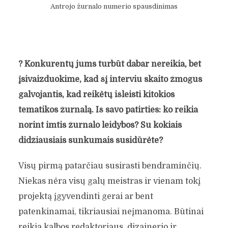
Antrojo žurnalo numerio spausdinimas
?
Konkurentų jums turbūt dabar nereikia, bet
įsivaizduokime, kad šį interviu skaito žmogus
galvojantis, kad reikėtų išleisti kitokios
tematikos žurnalą. Iš savo patirties: ko reikia
norint imtis žurnalo leidybos? Su kokiais
didžiausiais sunkumais susidūrėte?
Visų pirmą patarčiau susirasti bendraminčių.
Niekas nėra visų galų meistras ir vienam tokį
projektą įgyvendinti gerai ar bent
patenkinamai, tikriausiai neįmanoma. Būtinai
reikia kalbos redaktoriaus, dizainerio ir