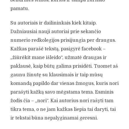
pamatu.
Su autoriais ir dailininkais kiek kitaip.
Dažniausiai nauji autoriai prie sekančio
numerio redkolegijos prisijungia per draugus.
Kažkas parašė tekstą, pasigyrė facebook –
„žiūrėkit mane išleido“, užmatė draugas ir
paklausė, kaip būtų galima prisidėti. Tuomet aš
gaunu žinutę su klausimais ir taip mūsų
komandą papildo dar vienas žmogus, kuris nori
parašyti kažką savo mėgstama tema. Esminis
žodis čia – „nori“. Kai autorius nori rašyti tam
tikra tema, o ne jam kažkas liepia tai daryti, tai
ir tekstai būna nepalyginamai geresni.