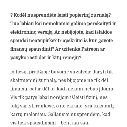
?
Kodėl nusprendėte leisti popierinį žurnalą?
Tuo labiau kai nemokamai galima perskaityti ir
elektroninę versiją. Ar nebijojote, kad išlaidos
spaudai neatsipirks? Ir apskritai iš kur gavote
finansų spausdinti? Ar užtenka Patreon ar
pavyko rasti dar ir kitų rėmėjų?
Iš tiesų, pradžioje buvome sugalvoję daryti tik
skaitmeninį žurnalą, nes bijojome ne tik dėl
ŽURNALO
finansų, bet ir dėl to, kad niekam nebus įdomu.
„PROTAGONISTAS“
Vis tik patys labai norėjom išleisti fizinį, nes
REDAKTORIUS
tokį vartyti rankose, o ne ekrane, yra tūkstantį
kartų maloniau. Galiausiai nusprendėm, kad
MANGIRDAS BENIUŠIS:
vis tiek spausdinsim – bent jau sau.
VIENA IŠ PAGRINDINIŲ