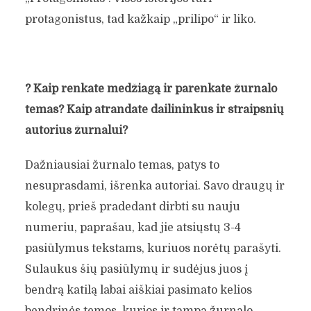
protagonistus, tad kažkaip „prilipo“ ir liko.
?
Kaip renkate medžiagą ir parenkate žurnalo
temas? Kaip atrandate dailininkus ir straipsnių
autorius žurnalui?
Dažniausiai žurnalo temas, patys to
nesuprasdami, išrenka autoriai. Savo draugų ir
kolegų, prieš pradedant dirbti su nauju
numeriu, paprašau, kad jie atsiųstų 3-4
pasiūlymus tekstams, kuriuos norėtų parašyti.
Sulaukus šių pasiūlymų ir sudėjus juos į
bendrą katilą labai aiškiai pasimato kelios
bendrinės temos, kurios ir tampa žurnalo