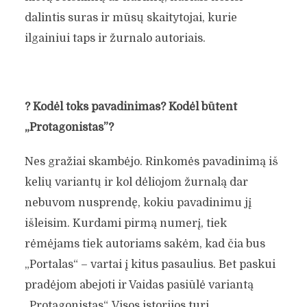
dalintis suras ir mūsų skaitytojai, kurie
ilgainiui taps ir žurnalo autoriais.
?
Kodėl toks pavadinimas? Kodėl būtent
„Protagonistas”?
Nes gražiai skambėjo. Rinkomės pavadinimą iš
kelių variantų ir kol dėliojom žurnalą dar
nebuvom nusprendę, kokiu pavadinimu jį
išleisim. Kurdami pirmą numerį, tiek
rėmėjams tiek autoriams sakėm, kad čia bus
„Portalas“ – vartai į kitus pasaulius. Bet paskui
pradėjom abejoti ir Vaidas pasiūlė variantą
„Protagonistas“. Visos istorijos turi