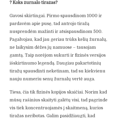
?
Koks žurnalo tiražas?
Gavosi skirtingai. Pirmo spausdinom 1000 ir
pardavėm apie pusę, tad antrojo tiražą
nusprendėm mažinti ir atsispausdinom 500.
Pagalvojau, kad jau geriau trūks kelių žurnalų,
ne laikysim dėžes jų namuose – tausojam
gamtą. Taip norėjom sukurti ir fizinės versijos
išskirtinumo legendą. Daugiau pakartotinių
tiražų spausdinti neketinam, tad su kiekvienu
nauju numeriu senų žurnalų vertė auga.
Tiesa, čia tik fizinės kopijos skaičiai. Norim kad
mūsų rašinius skaityti galėtų visi, tad pagrinde
vis tiek koncentruojamės į skaitmeną, kurios
tiražas neribotas. Galim pasidžiaugti, kad