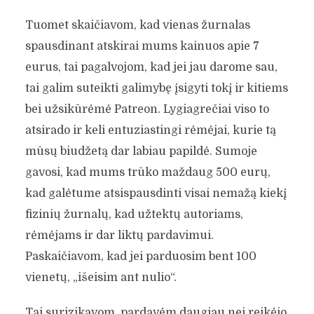
„PROTAGONISTO“ MISIJŲ
Tuomet skaičiavom, kad vienas žurnalas
YRA RODYTI LIETUVIŲ
spausdinant atskirai mums kainuos apie 7
KŪRĖJUS
eurus, tai pagalvojom, kad jei jau darome sau,
tai galim suteikti galimybę įsigyti tokį ir kitiems
Greta Musteikienė
Leidyklos
12 min. skaitymo
bei užsikūrėmė Patreon. Lygiagrečiai viso to
atsirado ir keli entuziastingi rėmėjai, kurie tą
mūsų biudžetą dar labiau papildė. Sumoje
gavosi, kad mums trūko maždaug 500 eurų,
kad galėtume atsispausdinti visai nemažą kiekį
fizinių žurnalų, kad užtektų autoriams,
rėmėjams ir dar liktų pardavimui.
Paskaičiavom, kad jei parduosim bent 100
vienetų, „išeisim ant nulio“.
Tai surizikavom, pardavėm daugiau nei reikėjo