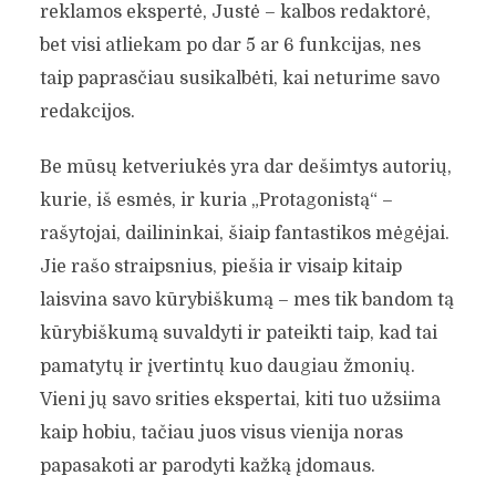
reklamos ekspertė, Justė – kalbos redaktorė,
bet visi atliekam po dar 5 ar 6 funkcijas, nes
taip paprasčiau susikalbėti, kai neturime savo
redakcijos.
Be mūsų ketveriukės yra dar dešimtys autorių,
kurie, iš esmės, ir kuria „Protagonistą“ –
rašytojai, dailininkai, šiaip fantastikos mėgėjai.
Jie rašo straipsnius, piešia ir visaip kitaip
laisvina savo kūrybiškumą – mes tik bandom tą
kūrybiškumą suvaldyti ir pateikti taip, kad tai
pamatytų ir įvertintų kuo daugiau žmonių.
Vieni jų savo srities ekspertai, kiti tuo užsiima
kaip hobiu, tačiau juos visus vienija noras
papasakoti ar parodyti kažką įdomaus.