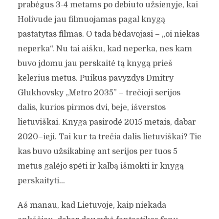
prabėgus 3-4 metams po debiuto užsienyje, kai
Holivude jau filmuojamas pagal knygą
pastatytas filmas. O tada bėdavojasi – „oi niekas
neperka“. Nu tai aišku, kad neperka, nes kam
buvo įdomu jau perskaitė tą knygą prieš
kelerius metus. Puikus pavyzdys Dmitry
Glukhovsky „Metro 2035” – trečioji serijos
dalis, kurios pirmos dvi, beje, išverstos
lietuviškai. Knyga pasirodė 2015 metais, dabar
2020–ieji. Tai kur ta trečia dalis lietuviškai? Tie
kas buvo užsikabinę ant serijos per tuos 5
metus galėjo spėti ir kalbą išmokti ir knygą
perskaityti…
Aš manau, kad Lietuvoje, kaip niekada