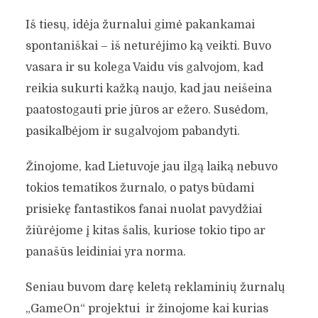
Iš tiesų, idėja žurnalui gimė pakankamai
spontaniškai – iš neturėjimo ką veikti. Buvo
vasara ir su kolega Vaidu vis galvojom, kad
reikia sukurti kažką naujo, kad jau neišeina
paatostogauti prie jūros ar ežero. Susėdom,
pasikalbėjom ir sugalvojom pabandyti.
Žinojome, kad Lietuvoje jau ilgą laiką nebuvo
tokios tematikos žurnalo, o patys būdami
prisiekę fantastikos fanai nuolat pavydžiai
žiūrėjome į kitas šalis, kuriose tokio tipo ar
panašūs leidiniai yra norma.
Seniau buvom darę keletą reklaminių žurnalų
„GameOn“ projektui ir žinojome kai kurias