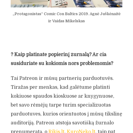
„Protagonistas“ Comic Con Baltics 2019. Agnė Juškėnaitė
ir Vaidas Mikelskas
?
Kaip platinate popierinį žurnalą? Ar čia
susiduriate su kokiomis nors problemomis?
Tai Patreon ir mūsų partnerių parduotuvės.
Tiražas per menkas, kad galėtume platinti
kokiuose spaudos kioskuose ar knygynuose,
bet savo rėmėjų tarpe turim specializuotas
parduotuves, kurios orientuotos į mūsų tikslinę
auditoriją. Patreon atstoja savotišką žurnalo
prenumeratą, o
Rikis.lt
,
KuroNeko.lt
, taip pat