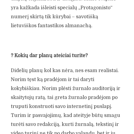
yra kažkada išleisti specialų „Protagonisto“
numerį skirtą tik kūrybai – savotišką
lietuviškos fantastikos almanachą.
?
Kokių dar planų ateičiai turite?
Didelių planų kol kas nėra, nes esam realistai.
Norim tęst ką pradėjom ir tai daryti
kokybiškiau. Norim plėsti žurnalo auditoriją ir
skaitytojų ratą, tai greta žurnalo pradėjom po
truputi konstruoti savo internetinį puslapį.
Turim ir pasvajojimų, kad ateityje būtų smagu
turėti savo redakciją, kurti žurnalą, tekstinį ir
video turinį ne tik po darbo valandų, bet ir jų