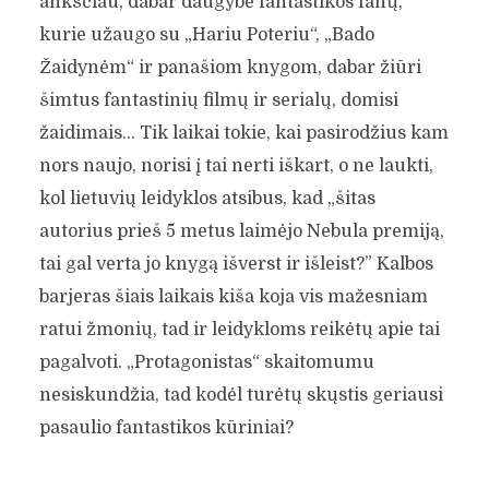
ankščiau, dabar daugybė fantastikos fanų,
kurie užaugo su „Hariu Poteriu“, „Bado
Žaidynėm“ ir panašiom knygom, dabar žiūri
šimtus fantastinių filmų ir serialų, domisi
žaidimais… Tik laikai tokie, kai pasirodžius kam
nors naujo, norisi į tai nerti iškart, o ne laukti,
kol lietuvių leidyklos atsibus, kad „šitas
autorius prieš 5 metus laimėjo Nebula premiją,
tai gal verta jo knygą išverst ir išleist?” Kalbos
barjeras šiais laikais kiša koja vis mažesniam
ratui žmonių, tad ir leidykloms reikėtų apie tai
pagalvoti. „Protagonistas“ skaitomumu
nesiskundžia, tad kodėl turėtų skųstis geriausi
pasaulio fantastikos kūriniai?