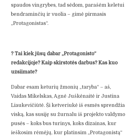
spaudos vingrybes, tad sėdom, parašėm keletui
bendraminčių ir vuolia – gimė pirmasis
„Protagonistas“.
?
Tai kiek jūsų dabar „Protagonisto“
redakcijoje? Kaip skirstotės darbus? Kas kuo
užsiimate?
Dabar esam keturių žmonių „taryba“ – aš,
Vaidas Mikelskas, Agnė Juškėnaitė ir Justina
Liaukevičiūtė. Ši ketveriukė iš esmės sprendžia
viską, kas susiję su žurnalu iš projekto valdymo
pusės – koks bus turinys, koks dizainas, kur
ieškosim rėmėjų, kur platinsim „Protagonistą“