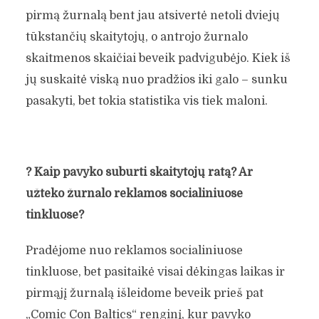
pirmą žurnalą bent jau atsivertė netoli dviejų
tūkstančių skaitytojų, o antrojo žurnalo
skaitmenos skaičiai beveik padvigubėjo. Kiek iš
jų suskaitė viską nuo pradžios iki galo – sunku
pasakyti, bet tokia statistika vis tiek maloni.
?
Kaip pavyko suburti skaitytojų ratą? Ar
užteko žurnalo reklamos socialiniuose
tinkluose?
Pradėjome nuo reklamos socialiniuose
tinkluose, bet pasitaikė visai dėkingas laikas ir
pirmąjį žurnalą išleidome beveik prieš pat
„Comic Con Baltics“ renginį, kur pavyko