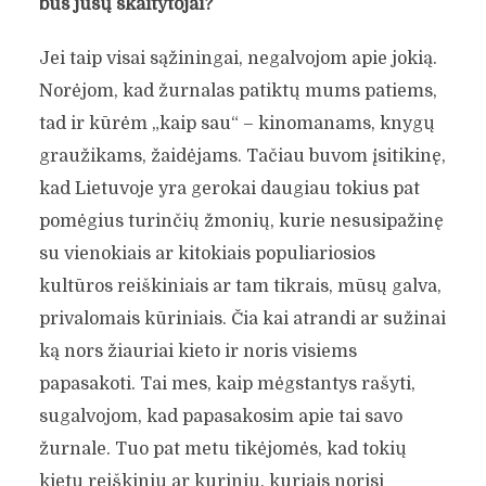
bus jūsų skaitytojai?
Jei taip visai sąžiningai, negalvojom apie jokią.
Norėjom, kad žurnalas patiktų mums patiems,
tad ir kūrėm „kaip sau“ – kinomanams, knygų
graužikams, žaidėjams. Tačiau buvom įsitikinę,
kad Lietuvoje yra gerokai daugiau tokius pat
pomėgius turinčių žmonių, kurie nesusipažinę
su vienokiais ar kitokiais populiariosios
kultūros reiškiniais ar tam tikrais, mūsų galva,
privalomais kūriniais. Čia kai atrandi ar sužinai
ką nors žiauriai kieto ir noris visiems
papasakoti. Tai mes, kaip mėgstantys rašyti,
sugalvojom, kad papasakosim apie tai savo
žurnale. Tuo pat metu tikėjomės, kad tokių
kietų reiškinių ar kurinių, kuriais norisi