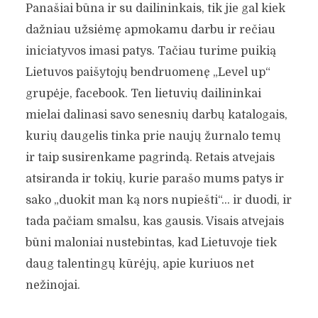
Panašiai būna ir su dailininkais, tik jie gal kiek
dažniau užsiėmę apmokamu darbu ir rečiau
iniciatyvos imasi patys. Tačiau turime puikią
Lietuvos paišytojų bendruomenę „Level up“
grupėje, facebook. Ten lietuvių dailininkai
mielai dalinasi savo senesnių darbų katalogais,
kurių daugelis tinka prie naujų žurnalo temų
ir taip susirenkame pagrindą. Retais atvejais
atsiranda ir tokių, kurie parašo mums patys ir
sako „duokit man ką nors nupiešti“… ir duodi, ir
tada pačiam smalsu, kas gausis. Visais atvejais
būni maloniai nustebintas, kad Lietuvoje tiek
daug talentingų kūrėjų, apie kuriuos net
nežinojai.