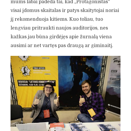
mums labai padeda tai, kad „Protagonistas“
visai įdomus skaitalas ir patys skaitytojai noriai
jį rekomenduoja kitiems. Kuo toliau, tuo
lengviau pritraukti naujos auditorijos, nes
kažkas jau būna girdėjęs apie žurnalą viena
ausimi ar net vartęs pas draugą ar giminaitį.