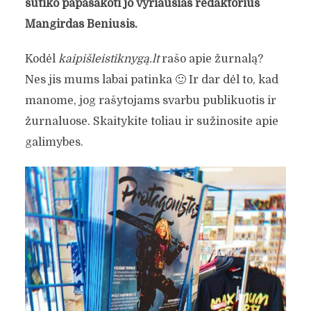
sutiko papasakoti jo vyriausias redaktorius
Mangirdas Beniušis.
Kodėl
kaipišleistiknygą.lt
rašo apie žurnalą?
Nes jis mums labai patinka 🙂 Ir dar dėl to, kad
manome, jog rašytojams svarbu publikuotis ir
žurnaluose. Skaitykite toliau ir sužinosite apie
galimybes.