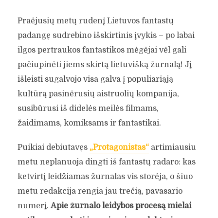
Praėjusių metų rudenį Lietuvos fantastų
padangę sudrebino išskirtinis įvykis – po labai
ilgos pertraukos fantastikos mėgėjai vėl gali
pačiupinėti jiems skirtą lietuvišką žurnalą! Jį
išleisti sugalvojo visa galva į populiariąją
kultūrą pasinėrusių aistruolių kompanija,
susibūrusi iš didelės meilės filmams,
žaidimams, komiksams ir fantastikai.
Puikiai debiutavęs
„Protagonistas“
artimiausiu
metu neplanuoja dingti iš fantastų radaro: kas
ketvirtį leidžiamas žurnalas vis storėja, o šiuo
metu redakcija rengia jau trečią, pavasario
numerį.
Apie žurnalo leidybos procesą mielai