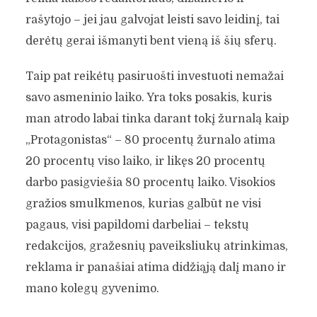
rašytojo – jei jau galvojat leisti savo leidinį, tai
derėtų gerai išmanyti bent vieną iš šių sferų.
Taip pat reikėtų pasiruošti investuoti nemažai
savo asmeninio laiko. Yra toks posakis, kuris
man atrodo labai tinka darant tokį žurnalą kaip
„Protagonistas“ – 80 procentų žurnalo atima
20 procentų viso laiko, ir likęs 20 procentų
darbo pasigviešia 80 procentų laiko. Visokios
gražios smulkmenos, kurias galbūt ne visi
pagaus, visi papildomi darbeliai – tekstų
redakcijos, gražesnių paveiksliukų atrinkimas,
reklama ir panašiai atima didžiąją dalį mano ir
mano kolegų gyvenimo.