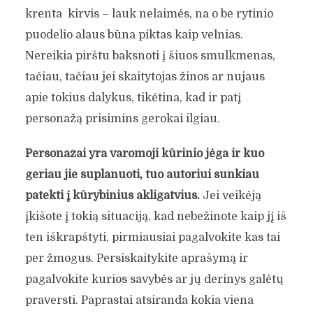
krenta kirvis – lauk nelaimės, na o be rytinio
puodelio alaus būna piktas kaip velnias.
Nereikia pirštu baksnoti į šiuos smulkmenas,
tačiau, tačiau jei skaitytojas žinos ar nujaus
apie tokius dalykus, tikėtina, kad ir patį
personažą prisimins gerokai ilgiau.
Personažai yra varomoji kūrinio jėga ir kuo
geriau jie suplanuoti, tuo autoriui sunkiau
patekti į kūrybinius akligatvius.
Jei veikėją
įkišote į tokią situaciją, kad nebežinote kaip jį iš
ten iškrapštyti, pirmiausiai pagalvokite kas tai
per žmogus. Persiskaitykite aprašymą ir
pagalvokite kurios savybės ar jų derinys galėtų
praversti. Paprastai atsiranda kokia viena