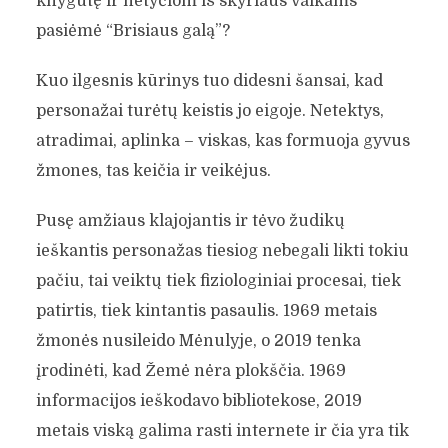
knygutę ir netyčiom iš skyriaus vaikams
pasiėmė “Brisiaus galą”?
Kuo ilgesnis kūrinys tuo didesni šansai, kad
personažai turėtų keistis jo eigoje. Netektys,
atradimai, aplinka – viskas, kas formuoja gyvus
žmones, tas keičia ir veikėjus.
Pusę amžiaus klajojantis ir tėvo žudikų
ieškantis personažas tiesiog nebegali likti tokiu
pačiu, tai veiktų tiek fiziologiniai procesai, tiek
patirtis, tiek kintantis pasaulis. 1969 metais
žmonės nusileido Mėnulyje, o 2019 tenka
įrodinėti, kad Žemė nėra plokščia. 1969
informacijos ieškodavo bibliotekose, 2019
metais viską galima rasti internete ir čia yra tik