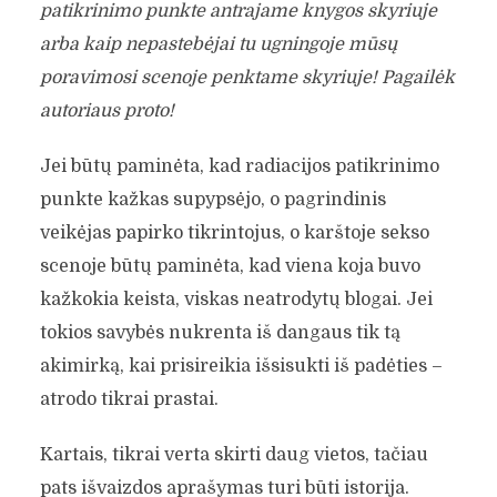
patikrinimo punkte antrajame knygos skyriuje
arba kaip nepastebėjai tu ugningoje mūsų
poravimosi scenoje penktame skyriuje! Pagailėk
autoriaus proto!
Jei būtų paminėta, kad radiacijos patikrinimo
punkte kažkas supypsėjo, o pagrindinis
veikėjas papirko tikrintojus, o karštoje sekso
scenoje būtų paminėta, kad viena koja buvo
kažkokia keista, viskas neatrodytų blogai. Jei
tokios savybės nukrenta iš dangaus tik tą
akimirką, kai prisireikia išsisukti iš padėties –
atrodo tikrai prastai.
Kartais, tikrai verta skirti daug vietos, tačiau
pats išvaizdos aprašymas turi būti istorija.