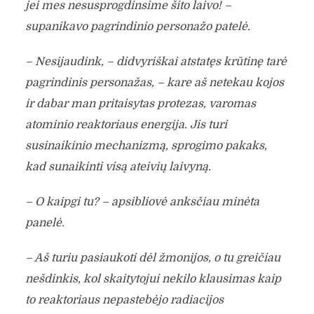
jei mes nesusprogdinsime šito laivo! –
supanikavo pagrindinio personažo patelė.
– Nesijaudink, – didvyriškai atstatęs krūtinę tarė
pagrindinis personažas, – kare aš netekau kojos
ir dabar man pritaisytas protezas, varomas
atominio reaktoriaus energija. Jis turi
susinaikinio mechanizmą, sprogimo pakaks,
kad sunaikinti visą ateivių laivyną.
– O kaipgi tu? – apsibliovė anksčiau minėta
panelė.
– Aš turiu pasiaukoti dėl žmonijos, o tu greičiau
nešdinkis, kol skaitytojui nekilo klausimas kaip
to reaktoriaus nepastebėjo radiacijos