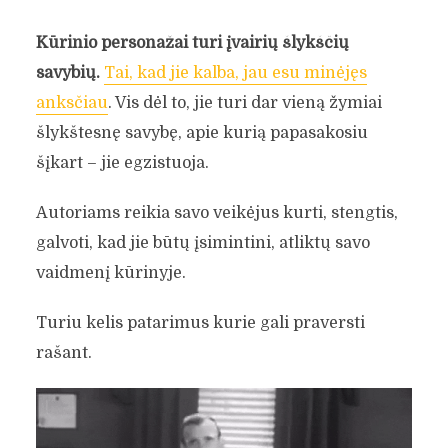
Kūrinio personažai turi įvairių šlykščių
savybių.
Tai, kad jie kalba, jau esu minėjęs
anksčiau
. Vis dėl to, jie turi dar vieną žymiai
šlykštesnę savybę, apie kurią papasakosiu
šįkart – jie egzistuoja.
Autoriams reikia savo veikėjus kurti, stengtis,
galvoti, kad jie būtų įsimintini, atliktų savo
vaidmenį kūrinyje.
Turiu kelis patarimus kurie gali praversti
rašant.