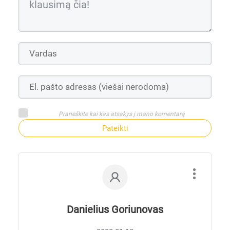
Praneškite kai kas atsakys į mano komentarą
Pateikti
Danielius Goriunovas