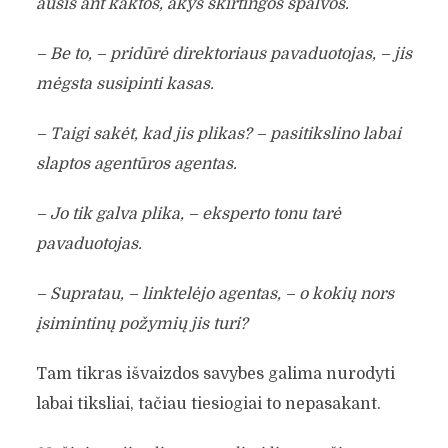
ausis ant kaktos, akys skirtingos spalvos.
– Be to, – pridūrė direktoriaus pavaduotojas, – jis
mėgsta susipinti kasas.
– Taigi sakėt, kad jis plikas? – pasitikslino labai
slaptos agentūros agentas.
– Jo tik galva plika, – eksperto tonu tarė
pavaduotojas.
– Supratau, – linktelėjo agentas, – o kokių nors
įsimintinų požymių jis turi?
Tam tikras išvaizdos savybes galima nurodyti
labai tiksliai, tačiau tiesiogiai to nepasakant.