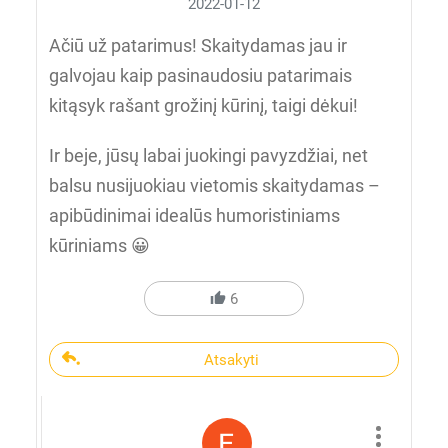
2022-01-12
Ačiū už patarimus! Skaitydamas jau ir
galvojau kaip pasinaudosiu patarimais
kitąsyk rašant grožinį kūrinį, taigi dėkui!
Ir beje, jūsų labai juokingi pavyzdžiai, net
balsu nusijuokiau vietomis skaitydamas –
apibūdinimai idealūs humoristiniams
kūriniams 😀
6
Atsakyti