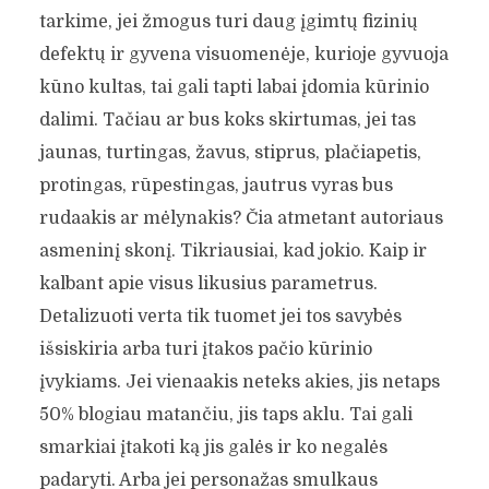
tarkime, jei žmogus turi daug įgimtų fizinių
defektų ir gyvena visuomenėje, kurioje gyvuoja
kūno kultas, tai gali tapti labai įdomia kūrinio
dalimi. Tačiau ar bus koks skirtumas, jei tas
jaunas, turtingas, žavus, stiprus, plačiapetis,
protingas, rūpestingas, jautrus vyras bus
rudaakis ar mėlynakis? Čia atmetant autoriaus
asmeninį skonį. Tikriausiai, kad jokio. Kaip ir
kalbant apie visus likusius parametrus.
Detalizuoti verta tik tuomet jei tos savybės
išsiskiria arba turi įtakos pačio kūrinio
įvykiams. Jei vienaakis neteks akies, jis netaps
50% blogiau matančiu, jis taps aklu. Tai gali
smarkiai įtakoti ką jis galės ir ko negalės
padaryti. Arba jei personažas smulkaus