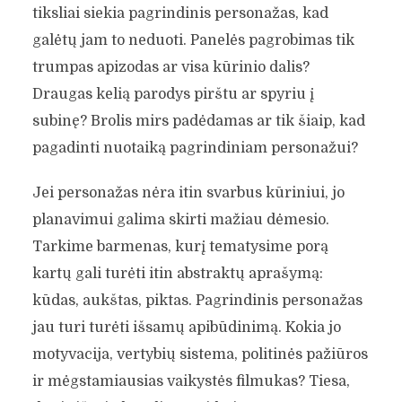
tiksliai siekia pagrindinis personažas, kad
galėtų jam to neduoti. Panelės pagrobimas tik
trumpas apizodas ar visa kūrinio dalis?
Draugas kelią parodys pirštu ar spyriu į
subinę? Brolis mirs padėdamas ar tik šiaip, kad
pagadinti nuotaiką pagrindiniam personažui?
Jei personažas nėra itin svarbus kūriniui, jo
planavimui galima skirti mažiau dėmesio.
Tarkime barmenas, kurį tematysime porą
kartų gali turėti itin abstraktų aprašymą:
kūdas, aukštas, piktas. Pagrindinis personažas
jau turi turėti išsamų apibūdinimą. Kokia jo
motyvacija, vertybių sistema, politinės pažiūros
ir mėgstamiausias vaikystės filmukas? Tiesa,