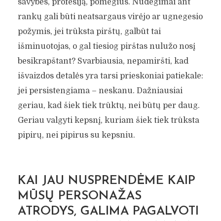
savybes, profesiją, pomėgius. Nudegimai ant
rankų gali būti neatsargaus virėjo ar ugnegesio
požymis, jei trūksta pirštų, galbūt tai
išminuotojas, o gal tiesiog pirštas nulužo nosį
besikrapštant? Svarbiausia, nepamiršti, kad
išvaizdos detalės yra tarsi prieskoniai patiekale:
jei persistengiama – neskanu. Dažniausiai
geriau, kad šiek tiek trūktų, nei būtų per daug.
Geriau valgyti kepsnį, kuriam šiek tiek trūksta
pipirų, nei pipirus su kepsniu.
KAIP KURTI
PERSONAŽUS?
KAI JAU NUSPRENDĖME KAIP
Eduardas Žemeckis
Rašymo priemonės
MŪSŲ PERSONAŽAS
7 min. skaitymo
ATRODYS, GALIMA PAGALVOTI