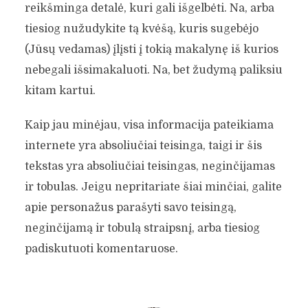
reikšminga detalė, kuri gali išgelbėti. Na, arba
tiesiog nužudykite tą kvėšą, kuris sugebėjo
(Jūsų vedamas) įlįsti į tokią makalynę iš kurios
nebegali išsimakaluoti. Na, bet žudymą paliksiu
kitam kartui.
Kaip jau minėjau, visa informacija pateikiama
internete yra absoliučiai teisinga, taigi ir šis
tekstas yra absoliučiai teisingas, neginčijamas
ir tobulas. Jeigu nepritariate šiai minčiai, galite
apie personažus parašyti savo teisingą,
neginčijamą ir tobulą straipsnį, arba tiesiog
padiskutuoti komentaruose.