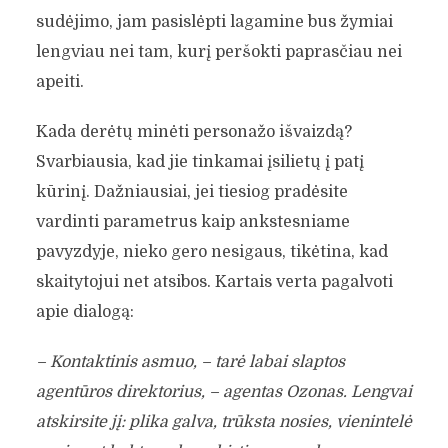
sudėjimo, jam pasislėpti lagamine bus žymiai
lengviau nei tam, kurį peršokti paprasčiau nei
apeiti.
Kada derėtų minėti personažo išvaizdą?
Svarbiausia, kad jie tinkamai įsilietų į patį
kūrinį. Dažniausiai, jei tiesiog pradėsite
vardinti parametrus kaip ankstesniame
pavyzdyje, nieko gero nesigaus, tikėtina, kad
skaitytojui net atsibos. Kartais verta pagalvoti
apie dialogą:
– Kontaktinis asmuo, – tarė labai slaptos
agentūros direktorius, – agentas Ozonas. Lengvai
atskirsite jį: plika galva, trūksta nosies, vienintelė