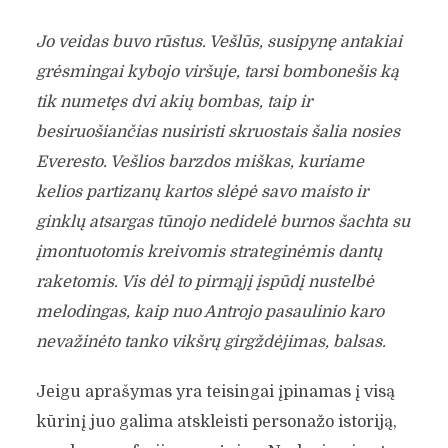
Jo veidas buvo rūstus. Vešlūs, susipynę antakiai
grėsmingai kybojo viršuje, tarsi bombonešis ką
tik numetęs dvi akių bombas, taip ir
besiruošiančias nusiristi skruostais šalia nosies
Everesto. Vešlios barzdos miškas, kuriame
kelios partizanų kartos slėpė savo maisto ir
ginklų atsargas tūnojo nedidelė burnos šachta su
įmontuotomis kreivomis strateginėmis dantų
raketomis. Vis dėl to pirmąjį įspūdį nustelbė
melodingas, kaip nuo Antrojo pasaulinio karo
nevažinėto tanko vikšrų girgždėjimas, balsas.
Jeigu aprašymas yra teisingai įpinamas į visą
kūrinį juo galima atskleisti personažo istoriją,