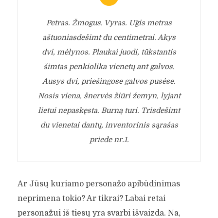
Petras. Žmogus. Vyras. Ūgis metras
aštuoniasdešimt du centimetrai. Akys
dvi, mėlynos. Plaukai juodi, tūkstantis
šimtas penkiolika vienetų ant galvos.
Ausys dvi, priešingose galvos pusėse.
Nosis viena, šnervės žiūri žemyn, lyjant
lietui nepaskęsta. Burną turi. Trisdešimt
du vienetai dantų, inventorinis sąrašas
priede nr.1.
Ar Jūsų kuriamo personažo apibūdinimas
neprimena tokio? Ar tikrai? Labai retai
personažui iš tiesų yra svarbi išvaizda. Na,