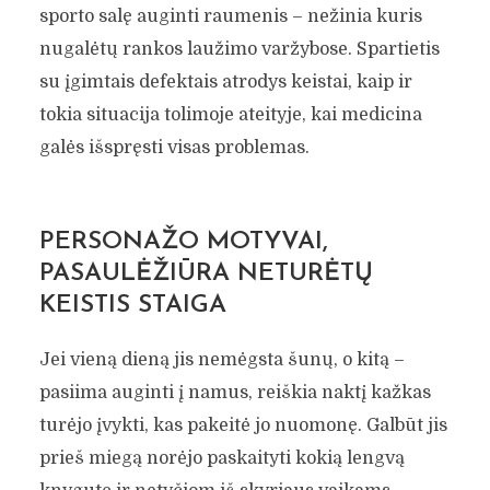
sporto salę auginti raumenis – nežinia kuris
nugalėtų rankos laužimo varžybose. Spartietis
su įgimtais defektais atrodys keistai, kaip ir
tokia situacija tolimoje ateityje, kai medicina
galės išspręsti visas problemas.
PERSONAŽO MOTYVAI,
PASAULĖŽIŪRA NETURĖTŲ
KEISTIS STAIGA
Jei vieną dieną jis nemėgsta šunų, o kitą –
pasiima auginti į namus, reiškia naktį kažkas
turėjo įvykti, kas pakeitė jo nuomonę. Galbūt jis
prieš miegą norėjo paskaityti kokią lengvą