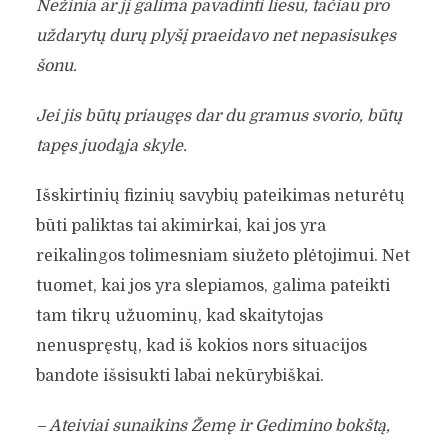
Nežinia ar jį galima pavadinti liesu, tačiau pro
uždarytų durų plyšį praeidavo net nepasisukęs
šonu.
Jei jis būtų priaugęs dar du gramus svorio, būtų
tapęs juodąja skyle.
Išskirtinių fizinių savybių pateikimas neturėtų
būti paliktas tai akimirkai, kai jos yra
reikalingos tolimesniam siužeto plėtojimui. Net
tuomet, kai jos yra slepiamos, galima pateikti
tam tikrų užuominų, kad skaitytojas
nenuspręstų, kad iš kokios nors situacijos
bandote išsisukti labai nekūrybiškai.
– Ateiviai sunaikins Žemę ir Gedimino bokštą,