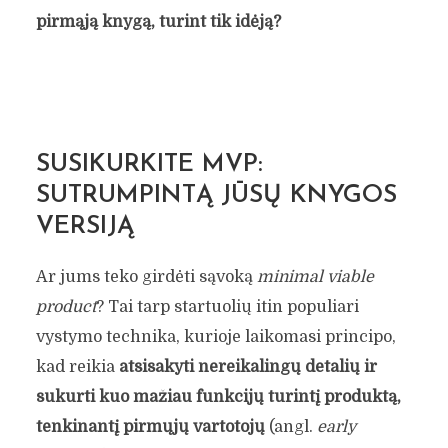
pirmąją knygą, turint tik idėją?
SUSIKURKITE MVP:
SUTRUMPINTĄ JŪSŲ KNYGOS
VERSIJĄ
Ar jums teko girdėti sąvoką
minimal viable
product
? Tai tarp startuolių itin populiari
vystymo technika, kurioje laikomasi principo,
kad reikia
atsisakyti nereikalingų detalių ir
sukurti kuo mažiau funkcijų turintį produktą,
tenkinantį pirmųjų vartotojų
(angl.
early