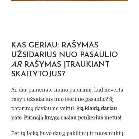
KAS GERIAU: RAŠYMAS
UŽSIDARIUS NUO PASAULIO
AR
RAŠYMAS ĮTRAUKIANT
SKAITYTOJUS?
Ar dar pamenate mano patarimą, kad neverta
rašyti užsidarius nuo išorinio pasaulio? Šį
patarimą daviau ne veltui.
Šią klaidą dariau
pats. Pirmąją knygą rašiau penkerius metus!
Per tą laiką buvo daug pakilimų ir nuosmukių.