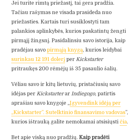
Jei turite rimtą priežastį, tai gera pradžia.
Tačiau rašymas ne visada prasideda nuo
priežasties. Kartais turi susiklostyti tam
palankios aplinkybės, kurios paskatintų žengti
pirmąjį žingsnį. Pasidalinsiu savo istorija, kaip
pradėjau savo
pirmąją knygą
, kurios leidybai
surinkau 12 191 dolerį
per
Kickstarter
pritraukęs 200 rėmėjų iš 35 pasaulio šalių.
Vėliau savo ir kitų lietuvių, pristačiusių savo
idėjas per
Kickstarter
ar
Indiegogo,
patirtis
aprašiau savo knygoje „
Įgyvendink idėją per
„Kickstarter”. Sutelktinio finansavimo vadovas
”,
kurios ištrauką galite nemokamai atsisiųsti
čia
.
Bet apie viską nuo pradžių.
Kaip pradėti