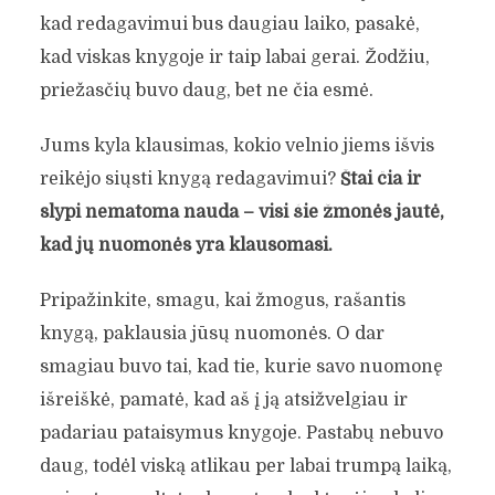
kad redagavimui bus daugiau laiko, pasakė,
kad viskas knygoje ir taip labai gerai. Žodžiu,
priežasčių buvo daug, bet ne čia esmė.
Jums kyla klausimas, kokio velnio jiems išvis
reikėjo siųsti knygą redagavimui?
Štai čia ir
slypi nematoma nauda – visi šie žmonės jautė,
kad jų nuomonės yra klausomasi.
Pripažinkite, smagu, kai žmogus, rašantis
knygą, paklausia jūsų nuomonės. O dar
smagiau buvo tai, kad tie, kurie savo nuomonę
išreiškė, pamatė, kad aš į ją atsižvelgiau ir
padariau pataisymus knygoje. Pastabų nebuvo
daug, todėl viską atlikau per labai trumpą laiką,