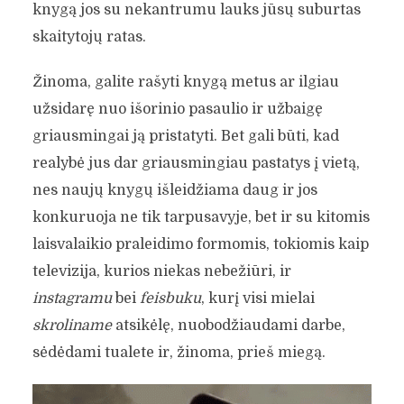
knygą jos su nekantrumu lauks jūsų suburtas
skaitytojų ratas.
Žinoma, galite rašyti knygą metus ar ilgiau
užsidarę nuo išorinio pasaulio ir užbaigę
griausmingai ją pristatyti. Bet gali būti, kad
realybė jus dar griausmingiau pastatys į vietą,
nes naujų knygų išleidžiama daug ir jos
konkuruoja ne tik tarpusavyje, bet ir su kitomis
laisvalaikio praleidimo formomis, tokiomis kaip
televizija, kurios niekas nebežiūri, ir
instagramu
bei
feisbuku
, kurį visi mielai
skroliname
atsikėlę, nuobodžiaudami darbe,
sėdėdami tualete ir, žinoma, prieš miegą.