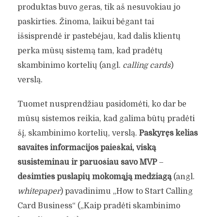
produktas buvo geras, tik aš nesuvokiau jo
paskirties. Žinoma, laikui bėgant tai
išsisprendė ir pastebėjau, kad dalis klientų
perka mūsų sistemą tam, kad pradėtų
skambinimo kortelių (angl.
calling cards
)
verslą.
Tuomet nusprendžiau pasidomėti, ko dar be
mūsų sistemos reikia, kad galima būtų pradėti
šį, skambinimo kortelių, verslą.
Paskyręs kelias
savaites informacijos paieškai, viską
susisteminau ir paruošiau savo MVP
–
dešimties puslapių mokomąją medžiagą
(angl.
whitepaper
) pavadinimu „How to Start Calling
Card Business“ („Kaip pradėti skambinimo