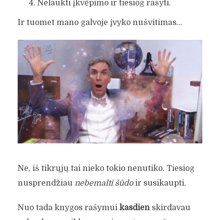
Nelaukti įkvėpimo ir tiesiog rašyti.
Ir tuomet mano galvoje įvyko nušvitimas…
Ne, iš tikrųjų tai nieko tokio nenutiko. Tiesiog
nusprendžiau
nebemalti šūdo
ir susikaupti.
Nuo tada knygos rašymui
kasdien
skirdavau