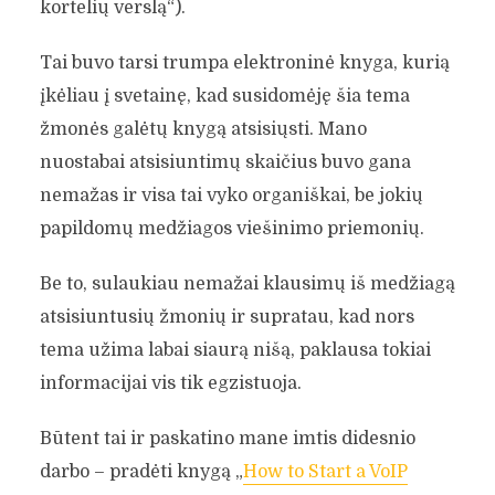
kortelių verslą“).
Tai buvo tarsi trumpa elektroninė knyga, kurią
įkėliau į svetainę, kad susidomėję šia tema
žmonės galėtų knygą atsisiųsti. Mano
nuostabai atsisiuntimų skaičius buvo gana
nemažas ir visa tai vyko organiškai, be jokių
papildomų medžiagos viešinimo priemonių.
Be to, sulaukiau nemažai klausimų iš medžiagą
atsisiuntusių žmonių ir supratau, kad nors
tema užima labai siaurą nišą, paklausa tokiai
informacijai vis tik egzistuoja.
Būtent tai ir paskatino mane imtis didesnio
darbo – pradėti knygą „
How to Start a VoIP