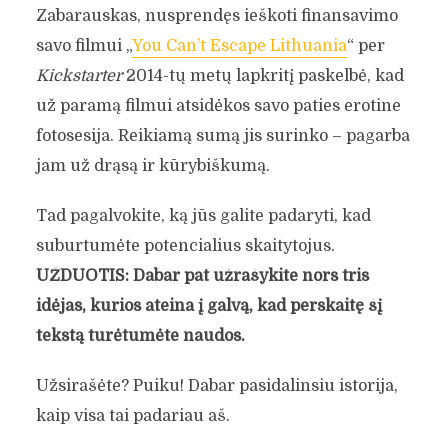
Zabarauskas, nusprendęs ieškoti finansavimo
savo filmui „
You Can’t Escape Lithuania
“ per
Kickstarter
2014-tų metų lapkritį paskelbė, kad
už paramą filmui atsidėkos savo paties erotine
fotosesija. Reikiamą sumą jis surinko – pagarba
jam už drąsą ir kūrybiškumą.
Tad pagalvokite, ką jūs galite padaryti, kad
suburtumėte potencialius skaitytojus.
UŽDUOTIS: Dabar pat užrašykite nors tris
idėjas, kurios ateina į galvą, kad perskaitę šį
tekstą turėtumėte naudos.
Užsirašėte? Puiku! Dabar pasidalinsiu istorija,
kaip visa tai padariau aš.