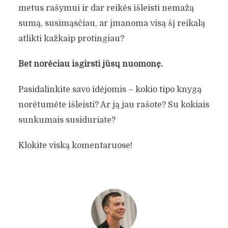
metus rašymui ir dar reikės išleisti nemažą
sumą, susimąsčiau, ar įmanoma visą šį reikalą
atlikti kažkaip protingiau?
Bet norėčiau išgirsti jūsų nuomonę.
Pasidalinkite savo idėjomis – kokio tipo knygą
norėtumėte išleisti? Ar ją jau rašote? Su kokiais
sunkumais susiduriate?
Klokite viską komentaruose!