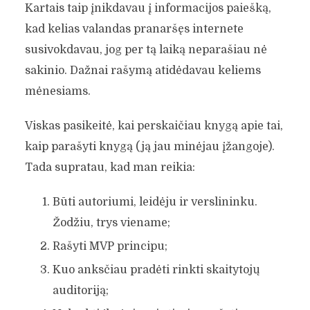
Kartais taip įnikdavau į informacijos paiešką,
kad kelias valandas pranaršęs internete
susivokdavau, jog per tą laiką neparašiau nė
sakinio. Dažnai rašymą atidėdavau keliems
mėnesiams.
Viskas pasikeitė, kai perskaičiau knygą apie tai,
kaip parašyti knygą (ją jau minėjau įžangoje).
Tada supratau, kad man reikia:
Būti autoriumi, leidėju ir verslininku.
Žodžiu, trys viename;
Rašyti MVP principu;
Kuo anksčiau pradėti rinkti skaitytojų
auditoriją;