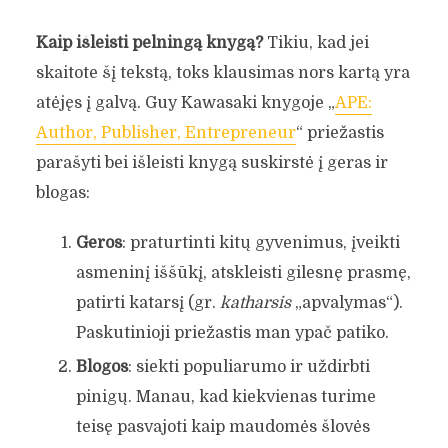
Kaip išleisti pelningą knygą?
Tikiu, kad jei
skaitote šį tekstą, toks klausimas nors kartą yra
atėjęs į galvą. Guy Kawasaki knygoje „
APE:
Author, Publisher, Entrepreneur
“ priežastis
parašyti bei išleisti knygą suskirstė į geras ir
blogas:
Geros
: praturtinti kitų gyvenimus, įveikti
asmeninį iššūkį, atskleisti gilesnę prasmę,
patirti katarsį (gr.
katharsis
„apvalymas“).
Paskutinioji priežastis man ypač patiko.
Blogos
: siekti populiarumo ir uždirbti
pinigų. Manau, kad kiekvienas turime
teisę pasvajoti kaip maudomės šlovės