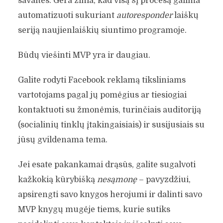
savaitės. Gera žinia, kad visą šį procesą galima
automatizuoti sukuriant
autoresponder
laiškų
seriją naujienlaiškių siuntimo programoje.
Būdų viešinti MVP yra ir daugiau.
Galite rodyti Facebook reklamą tiksliniams
vartotojams pagal jų pomėgius ar tiesiogiai
kontaktuoti su žmonėmis, turinčiais auditoriją
(socialinių tinklų įtakingaisiais) ir susijusiais su
jūsų gvildenama tema.
Jei esate pakankamai drąsūs, galite sugalvoti
kažkokią kūrybišką
nesąmonę
– pavyzdžiui,
apsirengti savo knygos herojumi ir dalinti savo
MVP knygų mugėje tiems, kurie sutiks