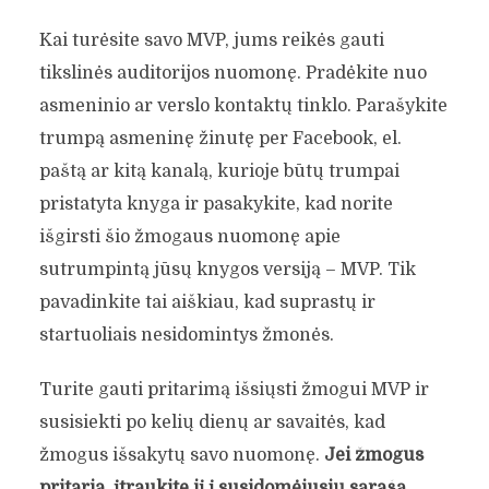
Kai turėsite savo MVP, jums reikės gauti
tikslinės auditorijos nuomonę. Pradėkite nuo
asmeninio ar verslo kontaktų tinklo. Parašykite
trumpą asmeninę žinutę per Facebook, el.
paštą ar kitą kanalą, kurioje būtų trumpai
pristatyta knyga ir pasakykite, kad norite
išgirsti šio žmogaus nuomonę apie
sutrumpintą jūsų knygos versiją – MVP. Tik
pavadinkite tai aiškiau, kad suprastų ir
startuoliais nesidomintys žmonės.
Turite gauti pritarimą išsiųsti žmogui MVP ir
susisiekti po kelių dienų ar savaitės, kad
žmogus išsakytų savo nuomonę.
Jei žmogus
pritaria, įtraukite jį į susidomėjusių sąrašą.