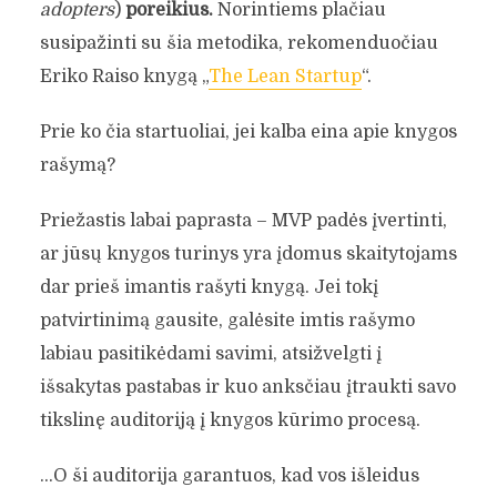
adopters
)
poreikius.
Norintiems plačiau
susipažinti su šia metodika, rekomenduočiau
Eriko Raiso knygą „
The Lean Startup
“.
Prie ko čia startuoliai, jei kalba eina apie knygos
rašymą?
Priežastis labai paprasta – MVP padės įvertinti,
ar jūsų knygos turinys yra įdomus skaitytojams
dar prieš imantis rašyti knygą. Jei tokį
patvirtinimą gausite, galėsite imtis rašymo
labiau pasitikėdami savimi, atsižvelgti į
išsakytas pastabas ir kuo anksčiau įtraukti savo
tikslinę auditoriją į knygos kūrimo procesą.
…O ši auditorija garantuos, kad vos išleidus