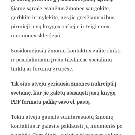
Šiame sąraše esančius žmones saugokite,
gerbkite ir mylėkite, nes jie greičiausiai bus
pirmieji jūsų knygos pirkėjai ir teigiamos
nuomonės skleidėjai.
Susidomėjusių žmonių kontaktus galite rinkti
ir pasidalindami įrašu tikslinėse socialinių
tinklų ar forumų grupėse.
Tik šiuo atveju geriausia žmones nukreipti į
svetainę, kur jie galėtų atsisiųsti jūsų knygą
PDF formatu palikę savo el. paštą.
Tokiu atveju gausite suinteresuotų žmonių
kontaktus ir galėsite paklausti jų nuomonės po