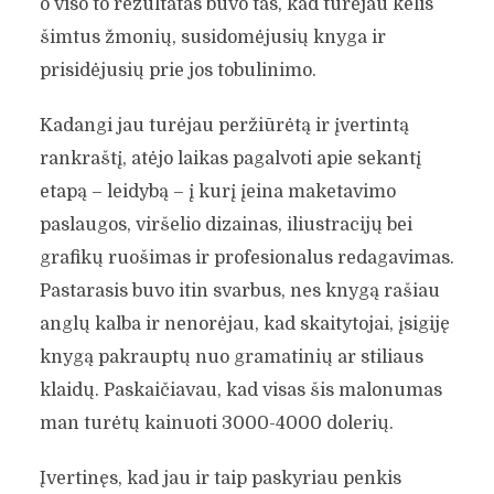
o viso to rezultatas buvo tas, kad turėjau kelis
šimtus žmonių, susidomėjusių knyga ir
prisidėjusių prie jos tobulinimo.
Kadangi jau turėjau peržiūrėtą ir įvertintą
rankraštį, atėjo laikas pagalvoti apie sekantį
etapą – leidybą – į kurį įeina maketavimo
paslaugos, viršelio dizainas, iliustracijų bei
grafikų ruošimas ir profesionalus redagavimas.
Pastarasis buvo itin svarbus, nes knygą rašiau
anglų kalba ir nenorėjau, kad skaitytojai, įsigiję
knygą pakrauptų nuo gramatinių ar stiliaus
klaidų. Paskaičiavau, kad visas šis malonumas
man turėtų kainuoti 3000-4000 dolerių.
Įvertinęs, kad jau ir taip paskyriau penkis