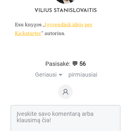
VILIUS STANISLOVAITIS
Esu knygos „
Įgyvendink idėją per
Kickstarter
” autorius.
Pasisakė:
💬 56
Geriausi
pirmiausiai