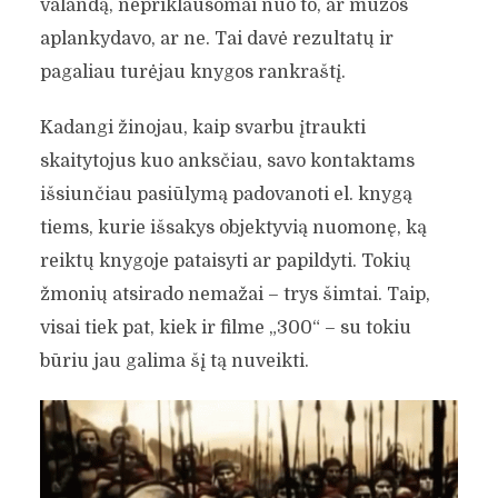
valandą, nepriklausomai nuo to, ar mūzos
aplankydavo, ar ne. Tai davė rezultatų ir
pagaliau turėjau knygos rankraštį.
Kadangi žinojau, kaip svarbu įtraukti
skaitytojus kuo anksčiau, savo kontaktams
išsiunčiau pasiūlymą padovanoti el. knygą
tiems, kurie išsakys objektyvią nuomonę, ką
reiktų knygoje pataisyti ar papildyti. Tokių
žmonių atsirado nemažai – trys šimtai. Taip,
visai tiek pat, kiek ir filme „300“ – su tokiu
būriu jau galima šį tą nuveikti.