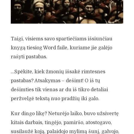
Taigi, visiems savo spartiečiams išsiunčiau
knygą tiesiog Word faile, kuriame jie galėjo
rašyti pastabas.
…Spėkite, kiek žmonių išsakė rimtesnes
pastabas? Atsakymas – dešimt! O iš tų
dešimties tik vienas ar du iš tikro detaliai
peržvelgė tekstą nuo pradžių iki galo.
Kur dingo likę? Neturėjo laiko, buvo užsivertę
kitais darbais, tingėjo, pamiršo, atostogavo,
susilaužė koją, palaidojo mylimą šunį, galvojo,