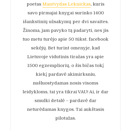
poetas
Mantvydas Leknickas
, kuris
savo pirmajai knygai surinko 1400
išankstinių užsakymų per dvi savaites.
Žinoma, jam pavyko tą padaryti, nes jis
tuo metu turėjo apie 50 tūkst. facebook
sekėjų. Bet turint omenyje, kad
Lietuvoje vidutinis tiražas yra apie
1500 egzempliorių, o šis bičas tokį
kiekį pardavė akimirksniu,
nušluostydamas nosis visoms
leidykloms, tai yra tikrai VAU! Ai, ir dar
smulki detalė – pardavė dar
neturėdamas knygos. Tai aukštasis
pilotažas.