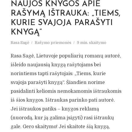
NAUJOS KNYGOS APIE
RAŠYMĄ IŠTRAUKA: „TIEMS,
KURIE SVAJOJA PARAŠYTI
KNYGĄ“
Rasa Sagė
Rašymo priemonės
9 min. skaitymo
Rasa Sagė, Lietuvoje populiarių romanų autorė,
išleido naujausią knygą rašytojams bei
norintiems tapti rašytojais: „Tiems, kurie
svajoja parašyti knygą“. Šiandien norime
pasidalinti keliomis nemokamomis ištraukomis
iš šios knygos. Ištraukas parinko pati autorė.
Jei ištraukos patiks – knygos reklamą
(nuorodą, kur ją galima įsigyti) rasi ištraukų
gale. Gero skaitymo! Jei skaitote šią knygą,