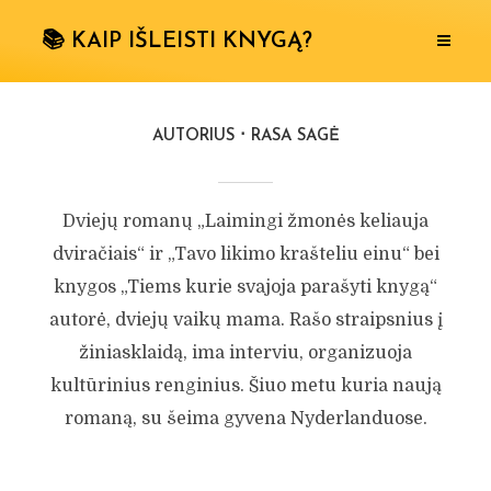
📚 KAIP IŠLEISTI KNYGĄ?
AUTORIUS
RASA SAGĖ
Dviejų romanų „Laimingi žmonės keliauja
dviračiais“ ir „Tavo likimo krašteliu einu“ bei
knygos „Tiems kurie svajoja parašyti knygą“
autorė, dviejų vaikų mama. Rašo straipsnius į
žiniasklaidą, ima interviu, organizuoja
kultūrinius renginius. Šiuo metu kuria naują
romaną, su šeima gyvena Nyderlanduose.