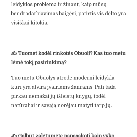
leidyklos problema ir žinant, kaip mūsų
bendradarbiavimas baigėsi, patirtis vis dėlto yra
visiškai kitokia.
✍️
Tuomet kodėl rinkotės Obuolį? Kas tuo metu
lėmė tokį pasirinkimą?
Tuo metu Obuolys atrodė moderni leidykla,
kuri yra atvira įvairiems žanrams. Pati tada
pirkau nemažai jų išleistų knygų, todėl
natūraliai ir savąją norėjau matyti tarp jų.
✍️
Galbūt galėtumėte papasakoti kaip vyko