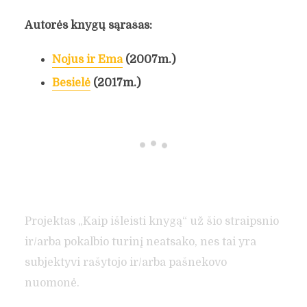
Autorės knygų sąrašas:
Nojus ir Ema
(2007m.)
Besielė
(2017m.)
Projektas „Kaip išleisti knygą“ už šio straipsnio
ir/arba pokalbio turinį neatsako, nes tai yra
subjektyvi rašytojo ir/arba pašnekovo
nuomonė.