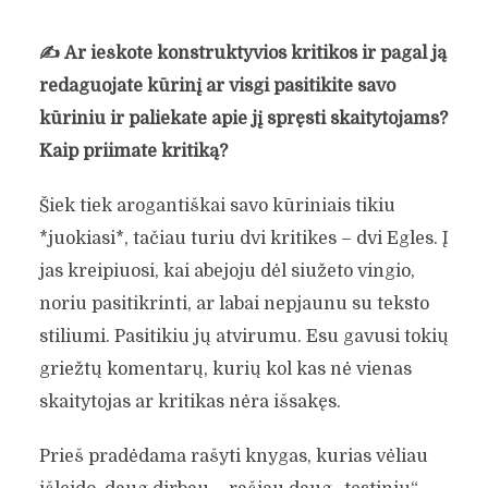
✍️
Ar ieškote konstruktyvios kritikos ir pagal ją
redaguojate kūrinį ar visgi pasitikite savo
kūriniu ir paliekate apie jį spręsti skaitytojams?
Kaip priimate kritiką?
Šiek tiek arogantiškai savo kūriniais tikiu
*juokiasi*, tačiau turiu dvi kritikes – dvi Egles. Į
jas kreipiuosi, kai abejoju dėl siužeto vingio,
noriu pasitikrinti, ar labai nepjaunu su teksto
stiliumi. Pasitikiu jų atvirumu. Esu gavusi tokių
griežtų komentarų, kurių kol kas nė vienas
skaitytojas ar kritikas nėra išsakęs.
Prieš pradėdama rašyti knygas, kurias vėliau