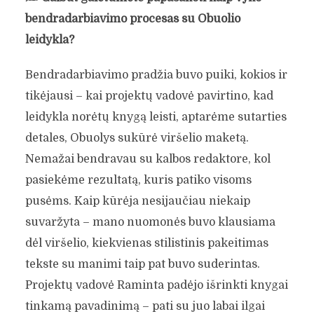
bendradarbiavimo procesas su Obuolio
leidykla?
Bendradarbiavimo pradžia buvo puiki, kokios ir
tikėjausi – kai projektų vadovė pavirtino, kad
leidykla norėtų knygą leisti, aptarėme sutarties
detales, Obuolys sukūrė viršelio maketą.
Nemažai bendravau su kalbos redaktore, kol
pasiekėme rezultatą, kuris patiko visoms
pusėms. Kaip kūrėja nesijaučiau niekaip
suvaržyta – mano nuomonės buvo klausiama
dėl viršelio, kiekvienas stilistinis pakeitimas
tekste su manimi taip pat buvo suderintas.
Projektų vadovė Raminta padėjo išrinkti knygai
tinkamą pavadinimą – pati su juo labai ilgai