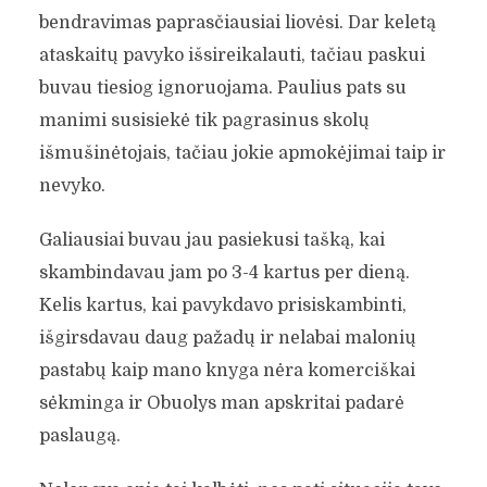
bendravimas paprasčiausiai liovėsi. Dar keletą
ataskaitų pavyko išsireikalauti, tačiau paskui
buvau tiesiog ignoruojama. Paulius pats su
manimi susisiekė tik pagrasinus skolų
išmušinėtojais, tačiau jokie apmokėjimai taip ir
nevyko.
Galiausiai buvau jau pasiekusi tašką, kai
skambindavau jam po 3-4 kartus per dieną.
Kelis kartus, kai pavykdavo prisiskambinti,
išgirsdavau daug pažadų ir nelabai malonių
pastabų kaip mano knyga nėra komerciškai
sėkminga ir Obuolys man apskritai padarė
paslaugą.