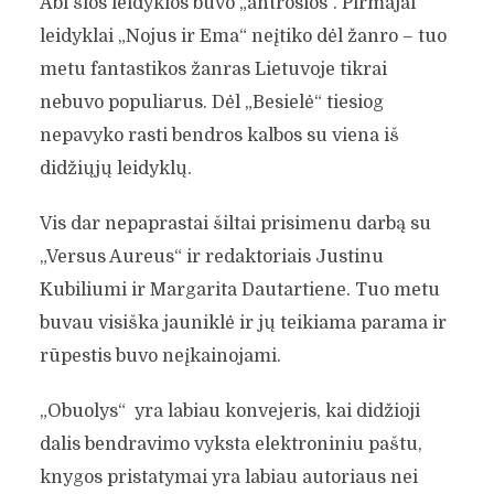
Abi šios leidyklos buvo „antrosios“. Pirmajai
PRAŠAI TAVO KNYGOS
leidyklai „Nojus ir Ema“ neįtiko dėl žanro – tuo
NEPIRKTI“
metu fantastikos žanras Lietuvoje tikrai
nebuvo populiarus. Dėl „Besielė“ tiesiog
Rimantė Paulauskaitė
Rašytojai
9 min. skaitymo
nepavyko rasti bendros kalbos su viena iš
didžiųjų leidyklų.
Vis dar nepaprastai šiltai prisimenu darbą su
„Versus Aureus“ ir redaktoriais Justinu
Kubiliumi ir Margarita Dautartiene. Tuo metu
buvau visiška jauniklė ir jų teikiama parama ir
rūpestis buvo neįkainojami.
„Obuolys“ yra labiau konvejeris, kai didžioji
dalis bendravimo vyksta elektroniniu paštu,
knygos pristatymai yra labiau autoriaus nei