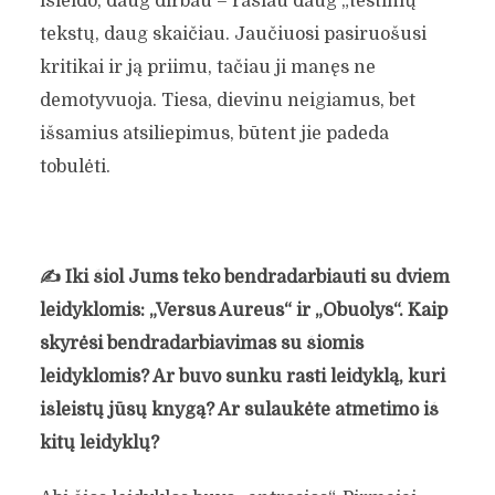
išleido, daug dirbau – rašiau daug „testinių“
tekstų, daug skaičiau. Jaučiuosi pasiruošusi
kritikai ir ją priimu, tačiau ji manęs ne
demotyvuoja. Tiesa, dievinu neigiamus, bet
išsamius atsiliepimus, būtent jie padeda
tobulėti.
✍️
Iki šiol Jums teko bendradarbiauti su dviem
leidyklomis: „Versus Aureus“ ir „Obuolys“. Kaip
skyrėsi bendradarbiavimas su šiomis
leidyklomis? Ar buvo sunku rasti leidyklą, kuri
AISTĖ VILKAITĖ: „TIKRAI
išleistų jūsų knygą? Ar sulaukėte atmetimo iš
NIEKAM NELINKĖČIAU
kitų leidyklų?
PATIRTIES, KAI ŽMONIŲ