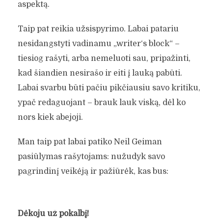
aspektą.
Taip pat reikia užsispyrimo. Labai patariu
nesidangstyti vadinamu „writer‘s block“ –
tiesiog rašyti, arba nemeluoti sau, pripažinti,
kad šiandien nesirašo ir eiti į lauką pabūti.
Labai svarbu būti pačiu pikčiausiu savo kritiku,
ypač redaguojant – brauk lauk viską, dėl ko
nors kiek abejoji.
Man taip pat labai patiko Neil Geiman
pasiūlymas rašytojams: nužudyk savo
pagrindinį veikėją ir pažiūrėk, kas bus:
Dėkoju už pokalbį!