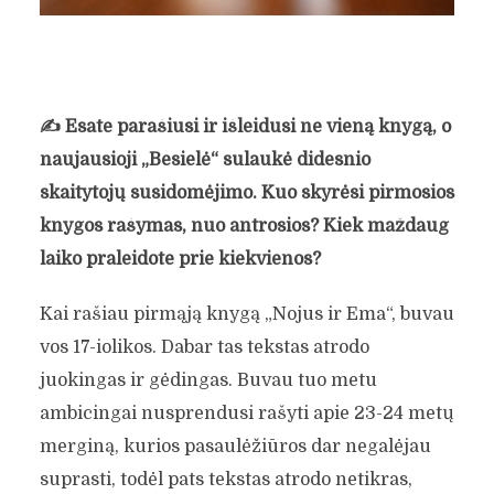
✍️
Esate parašiusi ir išleidusi ne vieną knygą, o
naujausioji „Besielė“ sulaukė didesnio
skaitytojų susidomėjimo. Kuo skyrėsi pirmosios
knygos rašymas, nuo antrosios? Kiek maždaug
laiko praleidote prie kiekvienos?
Kai rašiau pirmąją knygą „Nojus ir Ema“, buvau
vos 17-iolikos. Dabar tas tekstas atrodo
juokingas ir gėdingas. Buvau tuo metu
ambicingai nusprendusi rašyti apie 23-24 metų
merginą, kurios pasaulėžiūros dar negalėjau
suprasti, todėl pats tekstas atrodo netikras,