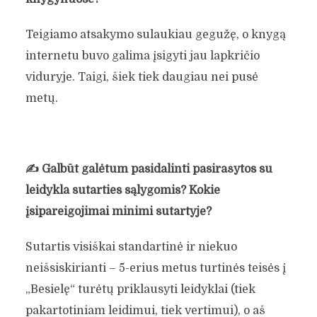
Teigiamo atsakymo sulaukiau gegužę, o knygą
internetu buvo galima įsigyti jau lapkričio
viduryje. Taigi, šiek tiek daugiau nei pusė
metų.
✍️
Galbūt galėtum pasidalinti pasirašytos su
leidykla sutarties sąlygomis? Kokie
įsipareigojimai minimi sutartyje?
Sutartis visiškai standartinė ir niekuo
neišsiskirianti – 5-erius metus turtinės teisės į
„Besielę“ turėtų priklausyti leidyklai (tiek
pakartotiniam leidimui, tiek vertimui), o aš