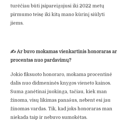
turėčiau būti įsipareigojusi iki 2022 metų
pirmumo teisę iki kitą mano kūrinį siūlyti
jiems.
✍️
Ar buvo mokamas vienkartinis honoraras ar
procentas nuo pardavimų?
Jokio fiksuoto honoraro, mokama procentinė
dalis nuo didmeninės knygos vieneto kainos.
Suma ganėtinai juokinga, tačiau, kiek man
žinoma, visų likimas panašus, nebent esi jau
žinomas vardas. Tik, kad joks honoraras man
niekada taip ir nebuvo sumokėtas.