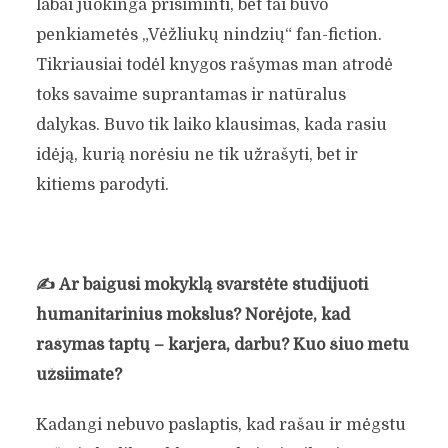
labai juokinga prisiminti, bet tai buvo
penkiametės „Vėžliukų nindzių“ fan-fiction.
Tikriausiai todėl knygos rašymas man atrodė
toks savaime suprantamas ir natūralus
dalykas. Buvo tik laiko klausimas, kada rasiu
idėją, kurią norėsiu ne tik užrašyti, bet ir
kitiems parodyti.
✍️
Ar baigusi mokyklą svarstėte studijuoti
humanitarinius mokslus? Norėjote, kad
rašymas taptų – karjera, darbu? Kuo šiuo metu
užsiimate?
Kadangi nebuvo paslaptis, kad rašau ir mėgstu