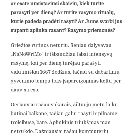
ar esate nusistačiusi skaičių, kiek turite
parašyti per dieną? Ar turite rašymo ritualų,
kurie padeda pradėti rašyti? Ar Jums svarbi jus
supanti aplinka rašant? Rašymo priemonės?
Griežtos rutinos neturiu. Seniau dalyvavau
„NaNoWriMo“ ir išbandžiau labai intensyvų
rašymą, kai per dieną turėjau parašyti
vidutiniškai 1667 žodžius, tačiau su dabartiniu
gyvenimo tempu toks įsipareigojimas keltų per
daug streso.
Geriausiai rašau vakarais, šiltuoju metu laiku –
būtinai balkone, tačiau galiu rašyti ir pilname
troleibuse, bare. Aplinkinis triukšmas man
netrukdo. Dažniausiai rašau kompiuteriu