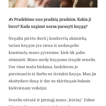
✍️
Pradėkime nuo pradžių pradžios. Kokia ji
buvo? Kada užgimė noras parašyti knygą?
Negaliu pirštu durti į konkrečią akimirką,
tačiau knygos yra viena iš nedaugelio
konstantų mano gyvenime, kiek tik galiu
atsiminti. Mano meilę knygoms išugdė senelis.
Dar visai maža būdama, laukdavau jo
pareinančio iš darbo su išrinkta knyga. Man jis
skaitydavo daug ir dar su skirtingais balsais
kiekvienam veikėjui.
Senelis užrašė ir pirmąjį mano „kūrinį“. Dabar