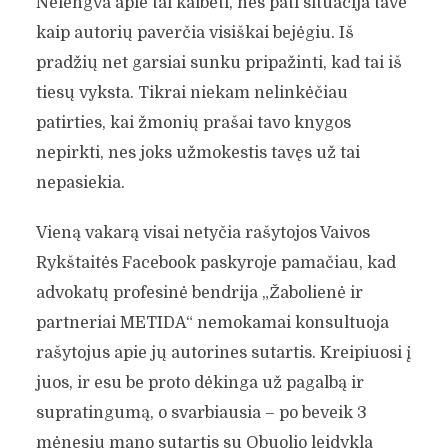
Nelengva apie tai kalbėti, nes pati situacija tave
kaip autorių paverčia visiškai bejėgiu. Iš
pradžių net garsiai sunku pripažinti, kad tai iš
tiesų vyksta. Tikrai niekam nelinkėčiau
patirties, kai žmonių prašai tavo knygos
nepirkti, nes joks užmokestis tavęs už tai
nepasiekia.
Vieną vakarą visai netyčia rašytojos Vaivos
Rykštaitės Facebook paskyroje pamačiau, kad
advokatų profesinė bendrija „Žabolienė ir
partneriai METIDA“ nemokamai konsultuoja
rašytojus apie jų autorines sutartis. Kreipiuosi į
juos, ir esu be proto dėkinga už pagalbą ir
supratingumą, o svarbiausia – po beveik 3
mėnesių mano sutartis su Obuolio leidykla