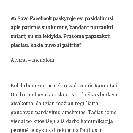
✍️
Savo Facebook paskyroje esi pasidalinusi
apie patirtus sunkumus, bandant nutraukti
sutartį su šia leidykla. Prašome papasakoti
plačiau, kokia buvo ši patirtis?
Atvirai – nemaloni.
Kol dirbome su projektų vadovėmis Raminta ir
Giedre, nebuvo kuo skųstis – į laiškus būdavo
atsakoma, daugiau mažiau reguliariai
gaudavau pardavimų ataskaitas. Tačiau joms
vienai po kitos išėjus iš darbo komunikaciją
perėmė leidyklos direktorius Paulius ir