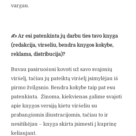
vargau.
✍️
Ar esi patenkinta jų darbu ties tavo knyga
(redakcija, viršeliu, bendra knygos kokybe,
reklama, distribucija)?
Buvau pasiruošusi kovoti už savo svajonių
viršelį, tačiau jų pateiktą viršelį įsimylėjau iš
pirmo žvilgsnio. Bendra kokybe taip pat esu
patenkinta. Žinoma, kiekvienas galime svajoti
apie knygos versiją kietu viršeliu su
prabangiomis iliustracijomis, tačiau to ir
nesitikėjau – knyga skirta įsimesti į kuprinę
keliaujant.