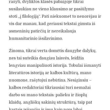
rašyti, dvyliktos klasės pabaigoje tikrai
susilaukiau ne vieno klausimo ar pasiūlymo
stoti „į filologiją“. Pati niekuomet to nenorėjau ir
vis dar manau, kad geriausi tekstai gimsta iš
asmeninių patirčių ir nereikalauja
humanitarinio išsilavinimo.
Žinoma, tikrai verta domėtis daugybe dalykų,
nes tai suteikia daugiau laisvės, leidžia
lengviau manipuliuoti istorija. Tobulai išmanyti
literatūros istoriją ar kalbos kultūrą, mano
nuomone, rašytojui nebūtina. Nesiginsiu –
kalbos redaktoriai tikriausiai turi nemažai
darbo su mano tekstais: palieku ir žioplų
klaidų, angliškų sakinių struktūrą, taip pat
kartais įsijaučiu ir imu kaip nors labai