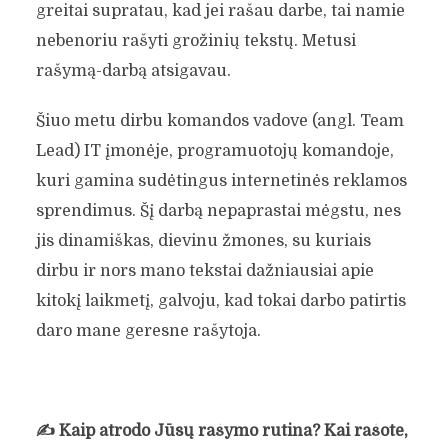
greitai supratau, kad jei rašau darbe, tai namie
nebenoriu rašyti grožinių tekstų. Metusi
rašymą-darbą atsigavau.
Šiuo metu dirbu komandos vadove (angl. Team
Lead) IT įmonėje, programuotojų komandoje,
kuri gamina sudėtingus internetinės reklamos
sprendimus. Šį darbą nepaprastai mėgstu, nes
jis dinamiškas, dievinu žmones, su kuriais
dirbu ir nors mano tekstai dažniausiai apie
kitokį laikmetį, galvoju, kad tokai darbo patirtis
daro mane geresne rašytoja.
✍️
Kaip atrodo Jūsų rašymo rutina? Kai rašote,