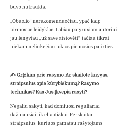
buvo nutraukta.
„Obuolio“ nerekomenduočiau, ypač kaip
pirmosios leidyklos. Labiau patyrusiam autoriui
jau lengviau „už save atstovėti“, tačiau tikrai
niekam nelinkėčiau tokios pirmosios patirties.
✍️
Grįžkim prie rašymo. Ar skaitote knygas,
straipsnius apie kūrybiškumą? Rašymo
technikas? Kas Jus įkvepia rašyti?
Negaliu sakyti, kad domiuosi reguliariai,
dažniausiai tik chaotiškai. Perskaitau
straipsnius, kuriuos pamatau rašytojams