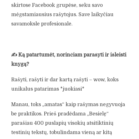
skirtose Facebook grupėse, seku savo
mėgstamiausius rašytojus. Save laikyčiau
savamoksle profesionale.
✍️
Ką patartumėt, norinčiam parašyti ir išleisti
knygą?
Rašyti, rašyti ir dar kartą rašyti – wow, koks
unikalus patarimas *juokiasi*
Manau, toks „amatas“ kaip rašymas negyvuoja
be praktikos. Prieš pradėdama „Besielę“
parašiau 400 puslapių visokių atsitiktinių
testinių tekstų, tobulindama vieną ar kitą