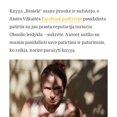
Knyga „Besielė“ mane įtraukė ir sužavėjo, o
Aistės Vilkaitės
Facebook paskyroje
pasidalinta
patirtis su jau prasta reputaciją turinčia
Obuolio leidykla – sukrėtė.
Autorė sutiko su
mumis pasidalinti savo patirtimi ir patarimais,
ko reikia, norint parašyti knygą.