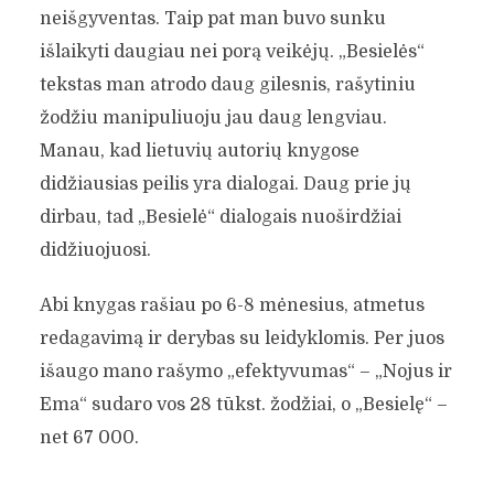
neišgyventas. Taip pat man buvo sunku
išlaikyti daugiau nei porą veikėjų. „Besielės“
tekstas man atrodo daug gilesnis, rašytiniu
žodžiu manipuliuoju jau daug lengviau.
Manau, kad lietuvių autorių knygose
didžiausias peilis yra dialogai. Daug prie jų
dirbau, tad „Besielė“ dialogais nuoširdžiai
didžiuojuosi.
Abi knygas rašiau po 6-8 mėnesius, atmetus
redagavimą ir derybas su leidyklomis. Per juos
išaugo mano rašymo „efektyvumas“ – „Nojus ir
Ema“ sudaro vos 28 tūkst. žodžiai, o „Besielę“ –
net 67 000.